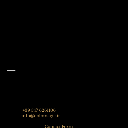
Selva Val Gardena,
@dolomagicguides
Dolomiti, Italia
Metti Mi piace alla
nostra pagina
Facebook
@dolomagicguides
Contatto
Dolomagic Guides | Dolomites
Florian Grossrubatscher
Streda Col da Lech 82, 39048 Selva Val Gardena,
Dolomiten, Italien
Phone:
+39 347 6261106
Email:
info@dolomagic.it
Click here for the
Contact Form