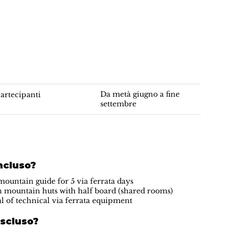
Da metà giugno a fine
artecipanti
settembre
ncluso?
mountain guide for 5 via ferrata days
in mountain huts with half board (shared rooms)
al of technical via ferrata equipment
escluso?