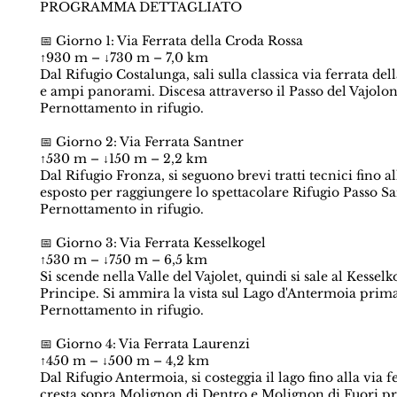
PROGRAMMA DETTAGLIATO
📅 Giorno 1: Via Ferrata della Croda Rossa
↑930 m – ↓730 m – 7,0 km
Dal Rifugio Costalunga, sali sulla classica via ferrata d
e ampi panorami. Discesa attraverso il Passo del Vajolon
Pernottamento in rifugio.
📅 Giorno 2: Via Ferrata Santner
↑530 m – ↓150 m – 2,2 km
Dal Rifugio Fronza, si seguono brevi tratti tecnici fino al
esposto per raggiungere lo spettacolare Rifugio Passo Sa
Pernottamento in rifugio.
📅 Giorno 3: Via Ferrata Kesselkogel
↑530 m – ↓750 m – 6,5 km
Si scende nella Valle del Vajolet, quindi si sale al Kesse
Principe. Si ammira la vista sul Lago d'Antermoia prima
Pernottamento in rifugio.
📅 Giorno 4: Via Ferrata Laurenzi
↑450 m – ↓500 m – 4,2 km
Dal Rifugio Antermoia, si costeggia il lago fino alla via f
cresta sopra Molignon di Dentro e Molignon di Fuori pr