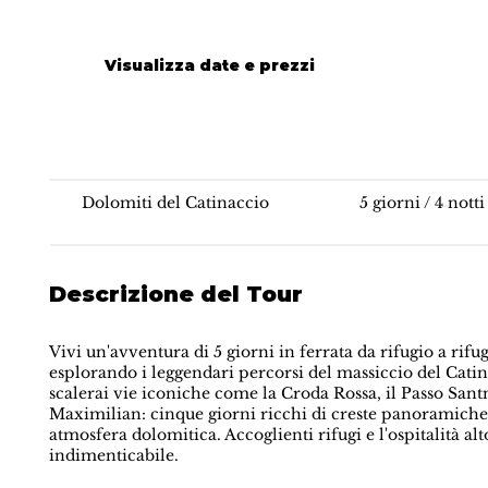
Visualizza date e prezzi
Via Ferrata Climbing | Dolomites
Dolomiti del Catinaccio
5 giorni / 4 notti
Descrizione del Tour
Vivi un'avventura di 5 giorni in ferrata da rifugio a rifu
esplorando i leggendari percorsi del massiccio del Catin
scalerai vie iconiche come la Croda Rossa, il Passo Santn
Maximilian: cinque giorni ricchi di creste panoramiche,
atmosfera dolomitica. Accoglienti rifugi e l'ospitalità a
indimenticabile.