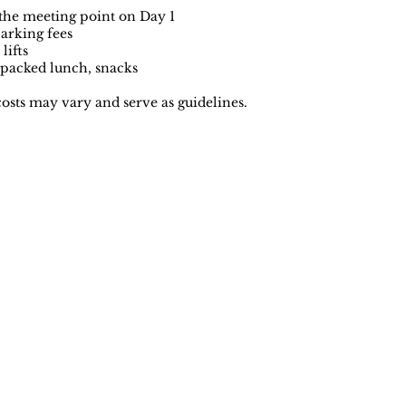
 the meeting point on Day 1
parking fees
lifts
packed lunch, snacks
costs may vary and serve as guidelines.