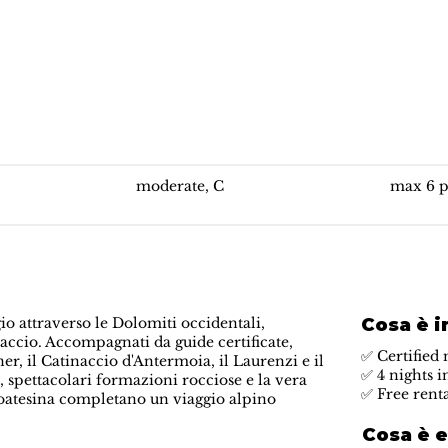
Via Ferrata Traversata del Catinaccio
moderate, C
max 6 p
Cosa è i
gio attraverso le Dolomiti occidentali,
accio. Accompagnati da guide certificate,
✅ Certified 
er, il Catinaccio d'Antermoia, il Laurenzi e il
✅ 4 nights 
 spettacolari formazioni rocciose e la vera
✅ Free rent
ltoatesina completano un viaggio alpino
Cosa è 