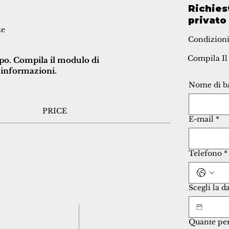
Richies
privato
ze
Condizioni
Compila Il
po. Compila il modulo di
i informazioni.
Nome di b
PRICE
E-mail
*
Telefono
*
Scegli la d
Quante pe