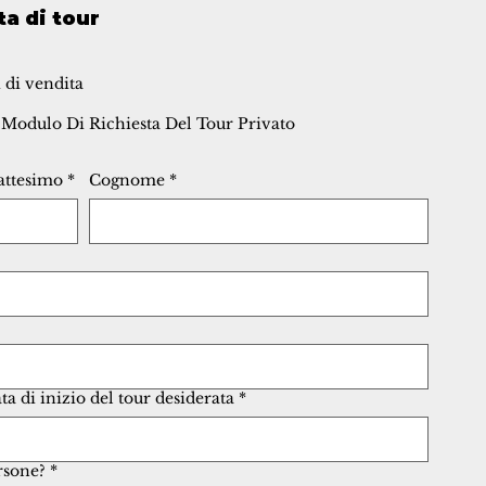
ta di tour
 di vendita
 Modulo Di Richiesta Del Tour Privato
attesimo
*
Cognome
*
ata di inizio del tour desiderata
*
rsone?
*