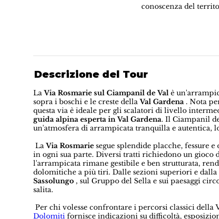
conoscenza del territo
Descrizione del Tour
La
Via Rosmarie sul Ciampanil de Val
è un'arrampica
sopra i boschi e le creste della
Val Gardena
. Nota per
questa via è ideale per gli scalatori di livello inte
guida alpina esperta in Val Gardena
. Il Ciampanil 
un'atmosfera di arrampicata tranquilla e autentica, lo
La
Via Rosmarie
segue splendide placche, fessure e
in ogni sua parte. Diversi tratti richiedono un gioco 
l'arrampicata rimane gestibile e ben strutturata, rend
dolomitiche a più tiri. Dalle sezioni superiori e dal
Sassolungo
, sul Gruppo del Sella e sui paesaggi circ
salita.
Per chi volesse confrontare i percorsi classici della
Dolomiti
fornisce indicazioni su difficoltà, esposizion