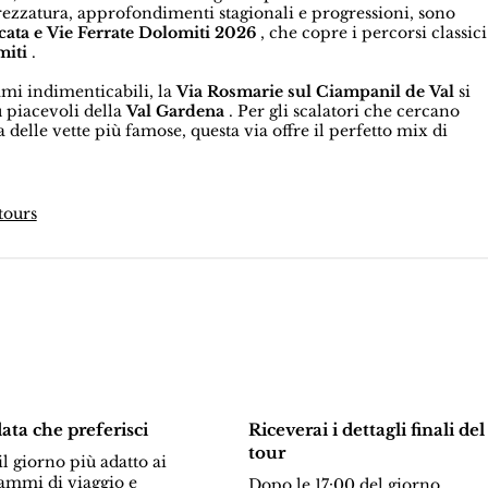
attrezzatura, approfondimenti stagionali e progressioni, sono
ata e Vie Ferrate Dolomiti 2026
, che copre i percorsi classici
miti
.
rami indimenticabili, la
Via Rosmarie sul Ciampanil de Val
si
ù piacevoli della
Val Gardena
. Per gli scalatori che cercano
a delle vette più famose, questa via offre il perfetto mix di
tours
data che preferisci
Riceverai i dettagli finali del
tour
l giorno più adatto ai
ammi di viaggio e
Dopo le 17:00 del giorno