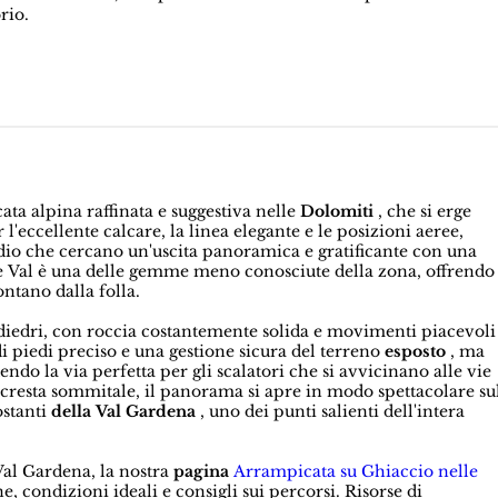
rio.
ta alpina raffinata e suggestiva nelle
Dolomiti
, che si erge
 l'eccellente calcare, la linea elegante e le posizioni aeree,
rmedio che cercano un'uscita panoramica e gratificante con una
de Val è una delle gemme meno conosciute della zona, offrendo
ntano dalla folla.
 diedri, con roccia costantemente solida e movimenti piacevoli
di piedi preciso e una gestione sicura del terreno
esposto
, ma
endo la via perfetta per gli scalatori che si avvicinano alle vie
la cresta sommitale, il panorama si apre in modo spettacolare su
ostanti
della Val Gardena
, uno dei punti salienti dell'intera
 Val Gardena, la nostra
pagina
Arrampicata su Ghiaccio nelle
e, condizioni ideali e consigli sui percorsi. Risorse di