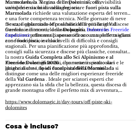
Marmolada, la "Regina delle Dolomiti", offre
manto nevoso. A causa di crepacci nascosti, visibilità
un'esperienza unica nella regione.
variabile e rischi di valanghe, sciare
fuori pista sulla
Marmolada
richiede una valutazione esperta del terreno
e una forte competenza tecnica. Nelle giornate di neve
fresca, il ghiacciaio offre alcune delle più lunghe discese
Se state esplorando le possibilità di freeride in Val
freeride ininterrotte delle
Gardena e dintorni, la nostra
Dolomiti
pagina
, mentre le
Dolomites Freeride
condizioni primaverili spesso offrono una perfetta sciata
Experience
offre una panoramica accurata delle migliori
con fondo liscio e veloce.
zone fuoripista, inclusi livelli di difficoltà e consigli
stagionali. Per una pianificazione più approfondita,
consigli sulla sicurezza e discese più classiche, consultate
la nostra
Guida Completa allo Sci Alpinismo e al
Freeride Dolomiti 2026
Con i suoi vasti ghiacciai, i panorami spettacolari e le
, che mette in risalto sia i
ghiacciai che i ripidi canaloni delle Dolomiti.
lunghe discese,
lo sci fuoripista della Marmolada
si
distingue come una delle migliori esperienze freeride
della
Val Gardena
. Ideale per sciatori esperti che
apprezzano sia la sfida che la bellezza, questa discesa di
grande montagna offre il perfetto mix di avventura,
qualità della neve e iconico scenario dolomitico: un
classico del freeride imperdibile.
https://www.dolomagic.it/day-tours/off-piste-ski-
dolomites
Cosa è incluso?