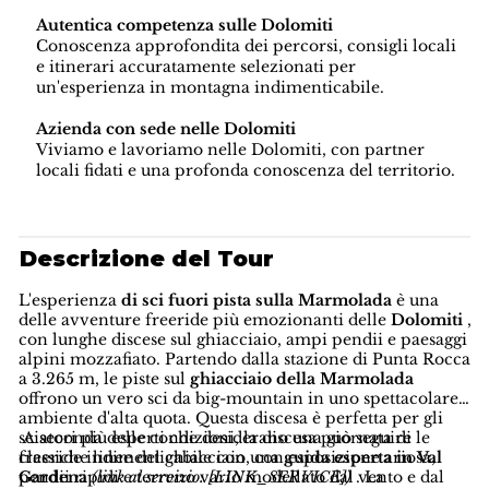
Autentica competenza sulle Dolomiti
Conoscenza approfondita dei percorsi, consigli locali
e itinerari accuratamente selezionati per
un'esperienza in montagna indimenticabile.
Azienda con sede nelle Dolomiti
Viviamo e lavoriamo nelle Dolomiti, con partner
locali fidati e una profonda conoscenza del territorio.
Descrizione del Tour
L'esperienza
di sci fuori pista sulla Marmolada
è una
delle avventure freeride più emozionanti delle
Dolomiti
,
con lunghe discese sul ghiacciaio, ampi pendii e paesaggi
alpini mozzafiato. Partendo dalla stazione di Punta Rocca
a 3.265 m, le piste sul
ghiacciaio della Marmolada
offrono un vero sci da big-mountain in uno spettacolare
ambiente d'alta quota. Questa discesa è perfetta per gli
sciatori più esperti che desiderano una giornata di
A seconda delle condizioni, la discesa può seguire le
freeride indimenticabile con una
classiche linee del ghiacciaio, con esposizione ariosa,
guida esperta in Val
Gardena
pendii ripidi e terreno vario modellato dal vento e dal
(link al servizio: [LINK_SERVICE])
. La