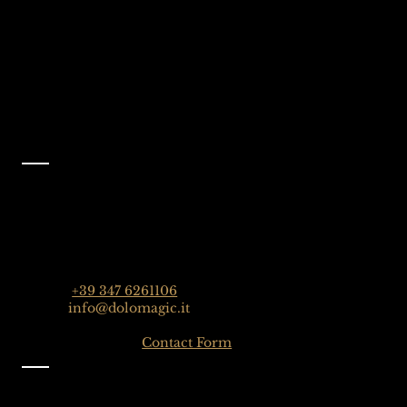
Metti Mi piace alla
nostra pagina
Facebook
@dolomagicguides
Contatto
Dolomagic Guides | Dolomites
Florian Grossrubatscher
Streda Col da Lech 82, 39048 Selva Val Gardena,
Dolomiten, Italien
Phone:
+39 347 6261106
Email:
info@dolomagic.it
Click here for the
Contact Form
Informazioni
Impressum