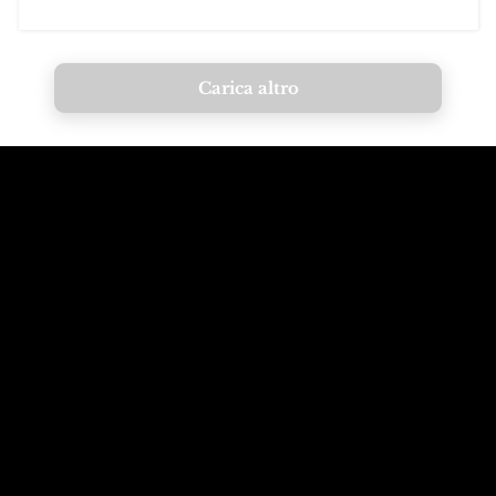
Carica altro
Chiama le
Email alle
montagne
Dolomiti
+39 347 626 11 06
info@dolomagic.it
Ti stiamo
Seguici su
aspettando
Instagram
Selva Val Gardena,
@dolomagicguides
Dolomiti, Italia