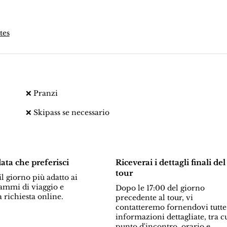
tes
❌ Pranzi
❌ Skipass se necessario
data che preferisci
Riceverai i dettagli finali del
tour
l giorno più adatto ai
ammi di viaggio e
Dopo le 17:00 del giorno
a richiesta online.
precedente al tour, vi
contatteremo fornendovi tutte
informazioni dettagliate, tra c
punto d'incontro, orario e