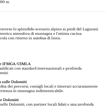
200 m
averso lo splendido scenario alpino ai piedi del Lagazuoi.
utentica atmosfera di montagna e l'ottima cucina.
ola con ritorno in autobus di linea.
icate IFMGA/UIMLA
qualificati con standard internazionali e profonda
miti.
 sulle Dolomiti
a dei percorsi, consigli locali e itinerari accuratamente
perienza in montagna indimenticabile.
le Dolomiti
elle Dolomiti, con partner locali fidati e una profonda