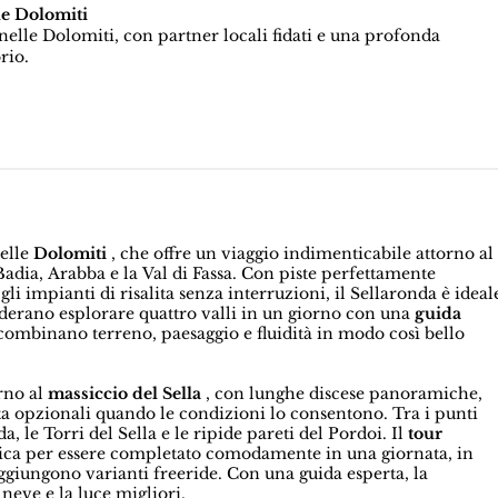
le Dolomiti
elle Dolomiti, con partner locali fidati e una profonda
rio.
delle
Dolomiti
, che offre un viaggio indimenticabile attorno al
 Badia, Arabba e la Val di Fassa. Con piste perfettamente
i impianti di risalita senza interruzioni, il Sellaronda è ideal
siderano esplorare quattro valli in un giorno con una
guida
combinano terreno, paesaggio e fluidità in modo così bello
orno al
massiccio del Sella
, con lunghe discese panoramiche,
pista opzionali quando le condizioni lo consentono. Tra i punti
, le Torri del Sella e le ripide pareti del Pordoi. Il
tour
sica per essere completato comodamente in una giornata, in
 aggiungono varianti freeride. Con una guida esperta, la
 neve e la luce migliori.