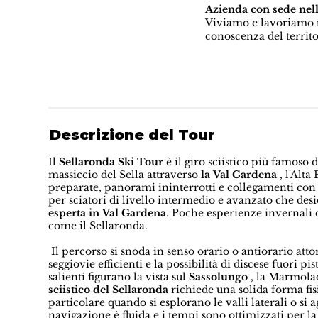
Azienda con sede nel
Viviamo e lavoriamo n
conoscenza del territo
Descrizione del Tour
Il
Sellaronda Ski Tour
è il giro sciistico più famoso 
massiccio del Sella attraverso
la Val Gardena
, l'Alta
preparate, panorami ininterrotti e collegamenti con gl
per sciatori di livello intermedio e avanzato che de
esperta in Val Gardena
. Poche esperienze invernali 
come il Sellaronda.
Il percorso si snoda in senso orario o antiorario att
seggiovie efficienti e la possibilità di discese fuori 
salienti figurano la vista sul
Sassolungo
, la Marmolada
sciistico del Sellaronda
richiede una solida forma fi
particolare quando si esplorano le valli laterali o si
navigazione è fluida e i tempi sono ottimizzati per la