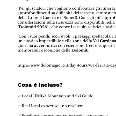
Per gli sciatori che vogliono confrontare gli itinerar
approfondimenti su difficoltà del terreno, tempistich
della Grande Guerra e il Super8. Consigli più approfo
considerazioni sulla sicurezza sono disponibili nella
"Dolomiti 2026"
, che copre i circuiti sciistici classic
Con i suoi pendii scorrevoli, i paesaggi spettacolari e
un classico imperdibile nella
zona della Val Garden
giornata avventurosa con estensioni freeride, questo 
memorabili e iconiche delle
Dolomiti
.
https://www.dolomagic.it/it/day-tours/via-ferrata-da
Cosa è incluso?
✅ Local IFMGA Mountain and Ski Guide
✅ Real local expertise - no resellers
✅ Small private groups, tailor made experiences