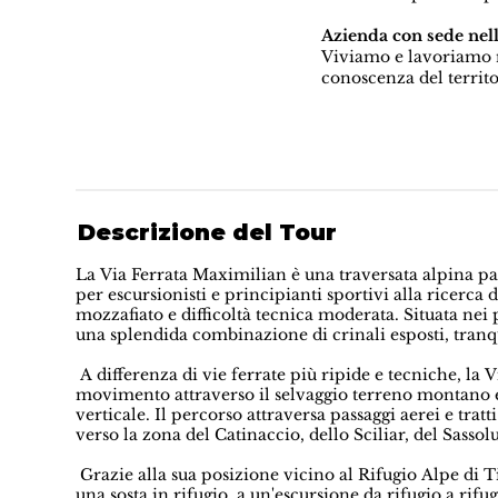
Azienda con sede nel
Viviamo e lavoriamo n
conoscenza del territo
Descrizione del Tour
La Via Ferrata Maximilian è una traversata alpina pa
per escursionisti e principianti sportivi alla ricer
mozzafiato e difficoltà tecnica moderata. Situata nei 
una splendida combinazione di crinali esposti, tranqu
A differenza di vie ferrate più ripide e tecniche, l
movimento attraverso il selvaggio terreno montano e i
verticale. Il percorso attraversa passaggi aerei e trat
verso la zona del Catinaccio, dello Sciliar, del Sassolu
Grazie alla sua posizione vicino al Rifugio Alpe di Ti
una sosta in rifugio, a un'escursione da rifugio a rif