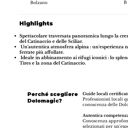
B
Bolzano
Highlights
Spettacolare traversata panoramica lungo la cre
del Catinaccio e delle Sciliar.
Un'autentica atmosfera alpina
: un'esperienza ne
ferrate più affollate.
Ideale in abbinamento ai rifugi iconici
: lo sple
Tires
e la zona del Catinaccio.
Perché scegliere
Guide locali certif
Professionisti locali 
Dolomagic?
conoscenza delle Dolo
Autentica competenza
Conoscenza approfondit
selezionati per un'es