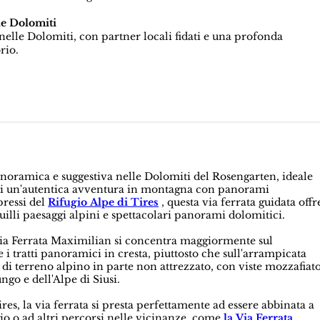
le Dolomiti
elle Dolomiti, con partner locali fidati e una profonda
rio.
noramica e suggestiva nelle Dolomiti del Rosengarten, ideale
ca di un'autentica avventura in montagna con panorami
pressi del
Rifugio Alpe di Tires
, questa via ferrata guidata offr
illi paesaggi alpini e spettacolari panorami dolomitici.
a Via Ferrata Maximilian si concentra maggiormente sul
 tratti panoramici in cresta, piuttosto che sull'arrampicata
ti di terreno alpino in parte non attrezzato, con viste mozzafiat
ngo e dell'Alpe di Siusi.
res, la via ferrata si presta perfettamente ad essere abbinata a
ugio o ad altri percorsi nelle vicinanze, come
la Via Ferrata