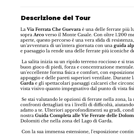
Descrizione del Tour
La
Via Ferrata Che Guevara
è una delle ferrate più 
sopra
Arco
verso il Monte Casale. Con oltre 1.200 metr
aperte, questo percorso è una vera sfida di resistenza,
un'avventura di un'intera giornata con una
guida alp
e paesaggio la rende una delle ferrate più iconiche de
La salita inizia su un ripido terreno roccioso e si t
buon gioco di piedi, forza e concentrazione mentale
un'eccellente forma fisica e comfort, con esposizione
appoggio e delle pareti superiori ventilate. Durante l
Garda
e gli spettacolari paesaggi calcarei che circo
vista visivo quanto impegnativo dal punto di vista fis
Se stai valutando le opzioni di ferrate nella zona, la
confronti dettagliati tra i livelli di difficoltà, aiuta
adatto a te. Ulteriori approfondimenti su gradi, condi
nostra
Guida Completa alle Vie Ferrate delle Dolom
Dolomiti che nella zona del Lago di Garda.
Con la sua immensa estensione, l'esposizione contin