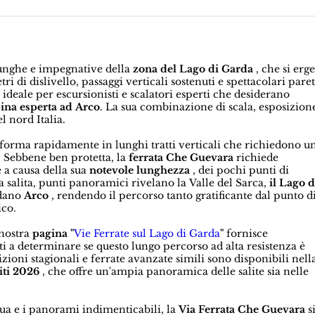
lunghe e impegnative della
zona del Lago di Garda
, che si erg
i di dislivello, passaggi verticali sostenuti e spettacolari paret
 ideale per escursionisti e scalatori esperti che desiderano
ina esperta ad Arco
. La sua combinazione di scala, esposizion
l nord Italia.
rasforma rapidamente in lunghi tratti verticali che richiedono u
. Sebbene ben protetta, la
ferrata Che Guevara
richiede
 a causa della sua
notevole lunghezza
, dei pochi punti di
a salita, punti panoramici rivelano la Valle del Sarca,
il Lago d
ndano
Arco
, rendendo il percorso tanto gratificante dal punto d
ico.
 nostra
pagina "
Vie Ferrate sul Lago di Garda
"
fornisce
ndoti a determinare se questo lungo percorso ad alta resistenza è
zioni stagionali e ferrate avanzate simili sono disponibili nell
iti 2026
, che offre un'ampia panoramica delle salite sia nelle
ua e i panorami indimenticabili, la
Via Ferrata Che Guevara
s