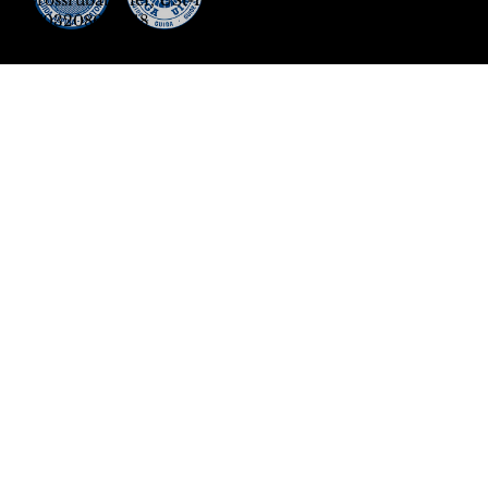
Grossrubatscher, USt-IdNr.
IT03208690218