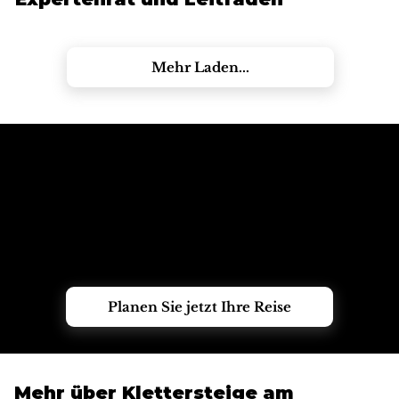
Mehr Laden...
Benötigen Sie Hilfe bei der Auswahl
der richtigen Tour?
Nennen Sie uns Ihre Reisedaten, die Gruppengröße und
Ihre Vorkenntnisse, und unser lokales Team hilft Ihnen
dabei, das perfekte Dolomiten-Abenteuer zu finden.
Planen Sie jetzt Ihre Reise
Mehr über Klettersteige am