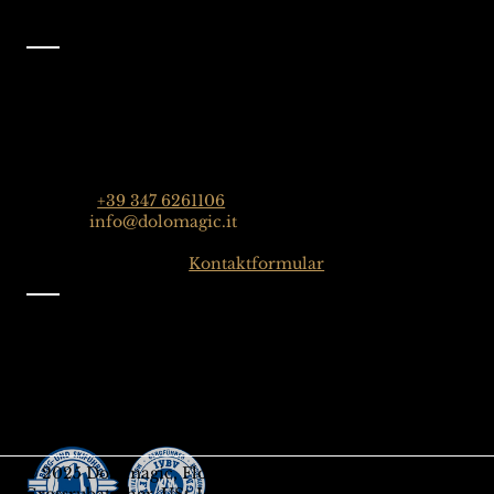
Kontakt
Dolomagic Guides| Dolomiten
Florian Grossrubatscher
Streda Col da Lech 82, 39048 Wolkenstein in Gröden,
Dolomiten, Italien
Telefon:
+39 347 6261106
E-Mail:
info@dolomagic.it
Hier klicken für das
Kontaktformular
Information
Impressum
Datenschutz
Allgemeine Geschäftsbedingungen
Melden Sie sich für unseren Newsletter an
Geschenksgutschein
© 2025 Dolomagic, Florian