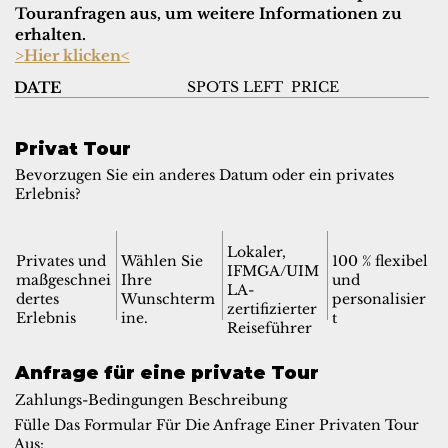
Touranfragen aus, um weitere Informationen zu
erhalten.
>Hier klicken<
SPOTS LEFT
PRICE
DATE
Privat Tour
Bevorzugen Sie ein anderes Datum oder ein privates
Erlebnis?
Lokaler,
Privates und
Wählen Sie
100 % flexibel
IFMGA/UIM
maßgeschnei
Ihre
und
LA-
dertes
Wunschterm
personalisier
zertifizierter
Erlebnis
ine.
t
Reiseführer
Anfrage für eine private Tour
Zahlungs-Bedingungen Beschreibung
Fülle Das Formular Für Die Anfrage Einer Privaten Tour
Aus: