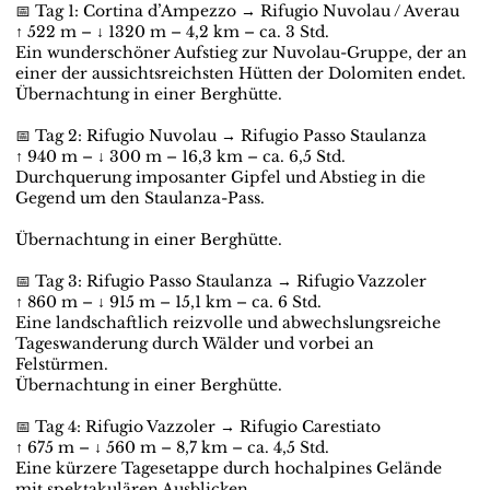
📅 Tag 1: Cortina d’Ampezzo → Rifugio Nuvolau / Averau
↑ 522 m – ↓ 1320 m – 4,2 km – ca. 3 Std.
Ein wunderschöner Aufstieg zur Nuvolau-Gruppe, der an
einer der aussichtsreichsten Hütten der Dolomiten endet.
Übernachtung in einer Berghütte.
📅 Tag 2: Rifugio Nuvolau → Rifugio Passo Staulanza
↑ 940 m – ↓ 300 m – 16,3 km – ca. 6,5 Std.
Durchquerung imposanter Gipfel und Abstieg in die
Gegend um den Staulanza-Pass.
Übernachtung in einer Berghütte.
📅 Tag 3: Rifugio Passo Staulanza → Rifugio Vazzoler
↑ 860 m – ↓ 915 m – 15,1 km – ca. 6 Std.
Eine landschaftlich reizvolle und abwechslungsreiche
Tageswanderung durch Wälder und vorbei an
Felstürmen.
Übernachtung in einer Berghütte.
📅 Tag 4: Rifugio Vazzoler → Rifugio Carestiato
↑ 675 m – ↓ 560 m – 8,7 km – ca. 4,5 Std.
Eine kürzere Tagesetappe durch hochalpines Gelände
mit spektakulären Ausblicken.