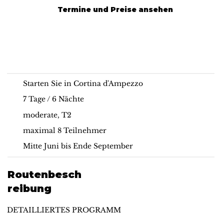
Termine und Preise ansehen
Geführte Wanderung auf
Hut-to-hut Hiking |
dem Dolomiten
Dolomites
Höhenweg 1 Süd
Starten Sie in Cortina d'Ampezzo
7 Tage / 6 Nächte
moderate, T2
maximal 8 Teilnehmer
Mitte Juni bis Ende September
Routenbesch
reibung
DETAILLIERTES PROGRAMM