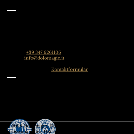
Kontakt
Dolomagic Guides| Dolomiten
Florian Grossrubatscher
Streda Col da Lech 82, 39048 Wolkenstein in Gröden,
Dolomiten, Italien
Telefon:
+39 347 6261106
E-Mail:
info@dolomagic.it
Hier klicken für das
Kontaktformular
Information
Impressum
Datenschutz
Allgemeine Geschäftsbedingungen
Melden Sie sich für unseren Newsletter an
Geschenksgutschein
© 2025 Dolomagic, Florian
Grossrubatscher, USt-IdNr.