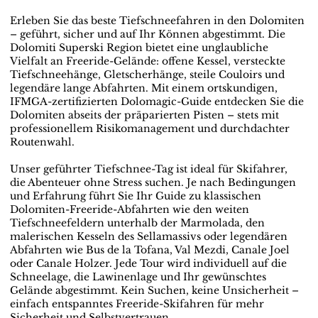
Erleben Sie das beste Tiefschneefahren in den Dolomiten
– geführt, sicher und auf Ihr Können abgestimmt. Die
Dolomiti Superski Region bietet eine unglaubliche
Vielfalt an Freeride-Gelände: offene Kessel, versteckte
Tiefschneehänge, Gletscherhänge, steile Couloirs und
legendäre lange Abfahrten. Mit einem ortskundigen,
IFMGA-zertifizierten Dolomagic-Guide entdecken Sie die
Dolomiten abseits der präparierten Pisten – stets mit
professionellem Risikomanagement und durchdachter
Routenwahl.
Unser geführter Tiefschnee-Tag ist ideal für Skifahrer,
die Abenteuer ohne Stress suchen. Je nach Bedingungen
und Erfahrung führt Sie Ihr Guide zu klassischen
Dolomiten-Freeride-Abfahrten wie den weiten
Tiefschneefeldern unterhalb der Marmolada, den
malerischen Kesseln des Sellamassivs oder legendären
Abfahrten wie Bus de la Tofana, Val Mezdi, Canale Joel
oder Canale Holzer. Jede Tour wird individuell auf die
Schneelage, die Lawinenlage und Ihr gewünschtes
Gelände abgestimmt. Kein Suchen, keine Unsicherheit –
einfach entspanntes Freeride-Skifahren für mehr
Sicherheit und Selbstvertrauen.