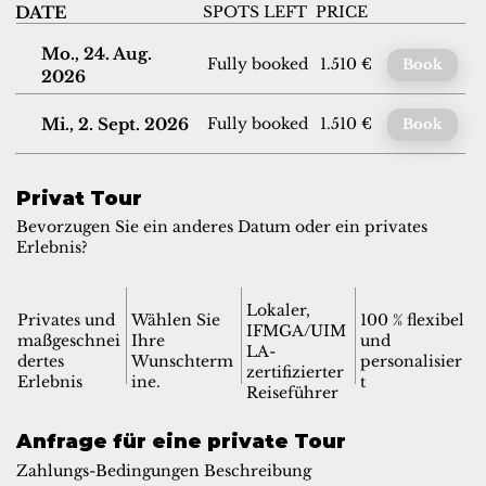
SPOTS LEFT
PRICE
DATE
Mo., 24. Aug.
Fully booked
1.510 €
Book
2026
Mi., 2. Sept. 2026
Fully booked
1.510 €
Book
Privat Tour
Bevorzugen Sie ein anderes Datum oder ein privates
Erlebnis?
Lokaler,
Privates und
Wählen Sie
100 % flexibel
IFMGA/UIM
maßgeschnei
Ihre
und
LA-
dertes
Wunschterm
personalisier
zertifizierter
Erlebnis
ine.
t
Reiseführer
Anfrage für eine private Tour
Zahlungs-Bedingungen Beschreibung