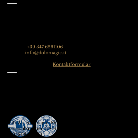
Kontakt
Dolomagic Guides| Dolomiten
Florian Grossrubatscher
Streda Col da Lech 82, 39048 Wolkenstein in Gröden,
Dolomiten, Italien
Telefon:
+39 347 6261106
E-Mail:
info@dolomagic.it
Hier klicken für das
Kontaktformular
Information
Impressum
Datenschutz
Allgemeine Geschäftsbedingungen
Melden Sie sich für unseren Newsletter an
Geschenksgutschein
© 2025 Dolomagic, Florian
Grossrubatscher, USt-IdNr.
IT03208690218