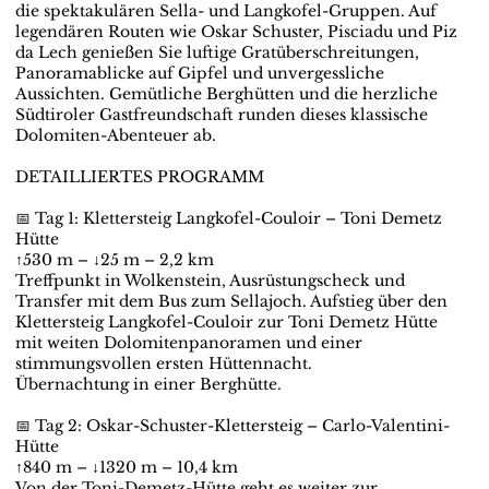
die spektakulären Sella- und Langkofel-Gruppen. Auf
legendären Routen wie Oskar Schuster, Pisciadu und Piz
da Lech genießen Sie luftige Gratüberschreitungen,
Panoramablicke auf Gipfel und unvergessliche
Aussichten. Gemütliche Berghütten und die herzliche
Südtiroler Gastfreundschaft runden dieses klassische
Dolomiten-Abenteuer ab.
DETAILLIERTES PROGRAMM
📅 Tag 1: Klettersteig Langkofel-Couloir – Toni Demetz
Hütte
↑530 m – ↓25 m – 2,2 km
Treffpunkt in Wolkenstein, Ausrüstungscheck und
Transfer mit dem Bus zum Sellajoch. Aufstieg über den
Klettersteig Langkofel-Couloir zur Toni Demetz Hütte
mit weiten Dolomitenpanoramen und einer
stimmungsvollen ersten Hüttennacht.
Übernachtung in einer Berghütte.
📅 Tag 2: Oskar-Schuster-Klettersteig – Carlo-Valentini-
Hütte
↑840 m – ↓1320 m – 10,4 km
Von der Toni-Demetz-Hütte geht es weiter zur