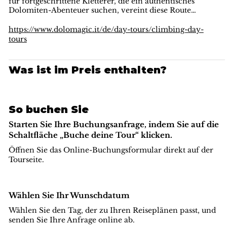
für fortgeschrittene Kletterer, die ein authentisches
Dolomiten-Abenteuer suchen, vereint diese Route
elegante Kletterzüge, atmosphärische Ausgesetztheit und
Weltklasse-Kulisse – eine absolute Pflichtbesteigung für
https://www.dolomagic.it/de/day-tours/climbing-day-
Liebhaber des klassischen alpinen Kletterns in den
tours
Dolomiten
.
Was ist im Preis enthalten?
So buchen Sie
Starten Sie Ihre Buchungsanfrage, indem Sie auf die
Schaltfläche „Buche deine Tour“ klicken.
Öffnen Sie das Online-Buchungsformular direkt auf der
Tourseite.
Wählen Sie Ihr Wunschdatum
Wählen Sie den Tag, der zu Ihren Reiseplänen passt, und
senden Sie Ihre Anfrage online ab.