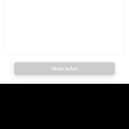
Mehr laden
Ruf die Berge an
E-Mail an die
Dolomiten
+39 347 626 11 06
info@dolomagic.it