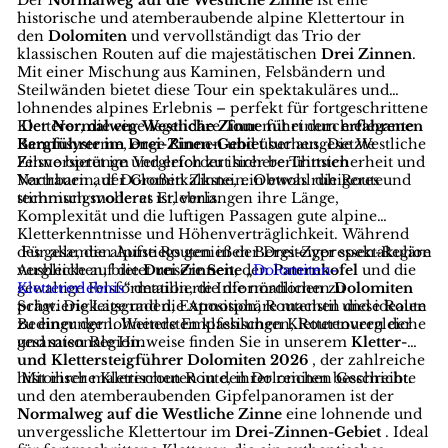
historische und atemberaubende alpine Klettertour in
den
Dolomiten
und vervollständigt das Trio der
klassischen Routen auf die majestätischen
Drei
Zinnen
.
Mit einer Mischung aus Kaminen, Felsbändern und
Steilwänden bietet diese Tour ein spektakuläres und
lohnendes alpines Erlebnis – perfekt für fortgeschrittene
Kletterer, die eine legendäre Tour mit einem
Der
Normalweg Westliche Zinne
führt durch elegante
erfahrenen
Bergführer im Drei-Zinen-Gebiet
Kaminsysteme, enge Rinnen und über ausgesetzte
suchen. Die Westliche
Zinne bietet im Vergleich zu ihrer berühmten
Felsvorsprünge und erfordert sichere Trittsicherheit und
Nachbarin, der Großen Zinne, ein etwas ruhigeres und
Vertrauen auf Dolomitkalkstein. Obwohl die Route
stimmungsvolleres Erlebnis.
technisch moderat ist, verlangen ihre Länge,
Komplexität und die luftigen Passagen gute alpine
Kletterkenntnisse und Höhenverträglichkeit. Während
des gesamten Aufstiegs genießen Bergsteiger spektakuläre
Für alle, die alpine Routen in der Drei-Zypressen-Region
Ausblicke auf die
vergleichen, bietet unsere
Drei Zinnen
Seite „
, den
Dolomiten-
Paternkofel
und die
gewaltige Felsformation, die die nördlichen
Klettererlebnis
“
detaillierte Informationen zu
Dolomiten
prägt. Die Lage und die Atmosphäre machen diese Route
Schwierigkeitsgraden, Exposition, Routenstil und idealen
zu einer der lohnendsten klassischen Klettertouren der
Bedingungen. Weitere Empfehlungen, Routenvergleiche
gesamten Region.
und saisonale Hinweise finden Sie in unserem
Kletter-
und Klettersteigführer Dolomiten 2026
, der zahlreiche
historische Kletterrouten in den Dolomiten beschreibt.
Mit ihrer malerischen Route, ihrer reichen Geschichte
und den atemberaubenden Gipfelpanoramen ist der
Normalweg auf die Westliche Zinne
eine lohnende und
unvergessliche Klettertour im
Drei-Zinnen-Gebiet
. Ideal