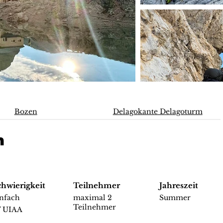
Bozen
Delagokante Delagoturm
m
chwierigkeit
Teilnehmer
Jahreszeit
infach
maximal 2
Summer
Teilnehmer
V UIAA