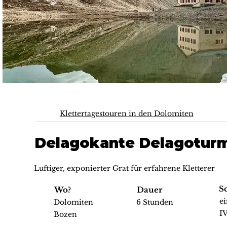
Klettertagestouren in den Dolomiten
Delagokante Delagotur
Luftiger, exponierter Grat für erfahrene Kletterer
S
Wo?
Dauer
e
Dolomiten
6 Stunden
I
Bozen