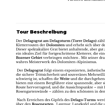
Tour Beschreibung
Der
Delagograt am Delagoturm (Torre Delago)
zähl
Kletterrouten der
Dolomiten
und erhebt sich über 
Dieser spektakuläre Grat bietet anhaltende, aber gut
ein ideales Ziel für fortgeschrittene Kletterer, die 
Bozener Gebiet
verbringen möchten . Mit seiner dra
wahres Meisterwerk des Dolomiten-Alpinismus.
Der
Delagograt
folgt einem exponierten, ästhetisch
die sichere Trittsicherheit und souveränes Mehrseil
schwierig ist, schaffen die
Weite
und die durchgehend
bieten mit einem Bergführer eine spannende, aber si
Route hervorragend, und die Aussichtspunkte – mit 
Rosengartenwände – zählen zu den schönsten in de
Nach Erreichen des Gipfels des
Delago-Turms
werd
über den
Rosengarten
, Latemar, Langkofel und di