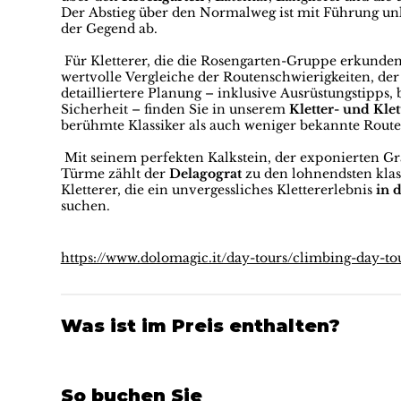
Der Abstieg über den Normalweg ist mit Führung un
der Gegend ab.
Für Kletterer, die die Rosengarten-Gruppe erkunde
wertvolle Vergleiche der Routenschwierigkeiten, de
detailliertere Planung – inklusive Ausrüstungstip
Sicherheit – finden Sie in unserem
Kletter- und Kle
berühmte Klassiker als auch weniger bekannte Rout
Mit seinem perfekten Kalkstein, der exponierten Gra
Türme zählt der
Delagograt
zu den lohnendsten klas
Kletterer, die ein unvergessliches Klettererlebnis
in 
suchen.
https://www.dolomagic.it/day-tours/climbing-day-to
Was ist im Preis enthalten?
So buchen Sie