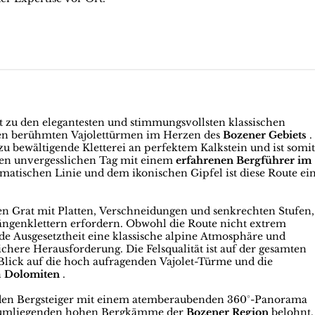
t zu den elegantesten und stimmungsvollsten klassischen
den berühmten Vajolettürmen im Herzen des
Bozener Gebiets
.
 zu bewältigende Kletterei an perfektem Kalkstein und ist somi
einen unvergesslichen Tag mit einem
erfahrenen Bergführer im
matischen Linie und dem ikonischen Gipfel ist diese Route ei
en Grat mit Platten, Verschneidungen und senkrechten Stufen,
längenklettern erfordern. Obwohl die Route nicht extrem
e Ausgesetztheit eine klassische alpine Atmosphäre und
chere Herausforderung. Die Felsqualität ist auf der gesamten
Blick auf die hoch aufragenden Vajolet-Türme und die
n
Dolomiten
.
en Bergsteiger mit einem atemberaubenden 360°-Panorama
e umliegenden hohen Bergkämme der
Bozener Region
belohnt.