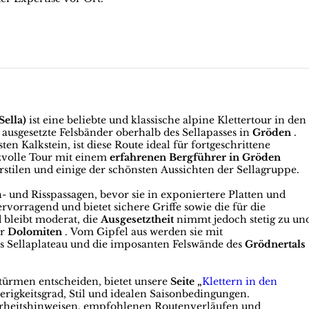
Sella)
ist eine beliebte und klassische alpine Klettertour in den
d ausgesetzte Felsbänder oberhalb des Sellapasses in
Gröden
.
n Kalkstein, ist diese Route ideal für fortgeschrittene
eizvolle Tour mit einem
erfahrenen Bergführer in Gröden
erstilen und einige der schönsten Aussichten der Sellagruppe.
und Risspassagen, bevor sie in exponiertere Platten und
rvorragend und bietet sichere Griffe sowie die für die
 bleibt moderat, die
Ausgesetztheit
nimmt jedoch stetig zu un
er
Dolomiten
. Vom Gipfel aus werden sie mit
as Sellaplateau und die imposanten Felswände des
Grödnertals
atürmen entscheiden, bietet unsere
Seite „
Klettern in den
rigkeitsgrad, Stil und idealen Saisonbedingungen.
herheitshinweisen, empfohlenen Routenverläufen und