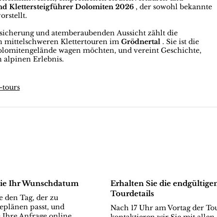
und Klettersteigführer Dolomiten 2026
, der sowohl bekannte
rstellt.
bsicherung und atemberaubenden Aussicht zählt die
n mittelschweren Klettertouren im
Grödnertal
. Sie ist die
s Dolomitengelände wagen möchten, und vereint Geschichte,
 alpinen Erlebnis.
-tours
ie Ihr Wunschdatum
Erhalten Sie die endgültige
Tourdetails
 den Tag, der zu
eplänen passt, und
Nach 17 Uhr am Vortag der To
 Ihre Anfrage online