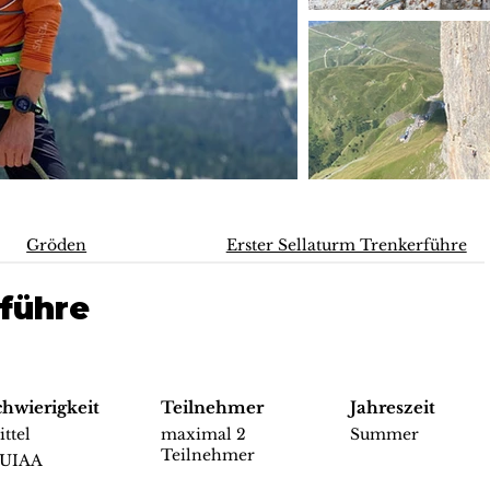
Gröden
Erster Sellaturm Trenkerführe
rführe
chwierigkeit
Teilnehmer
Jahreszeit
ttel
maximal 2
Summer
Teilnehmer
 UIAA