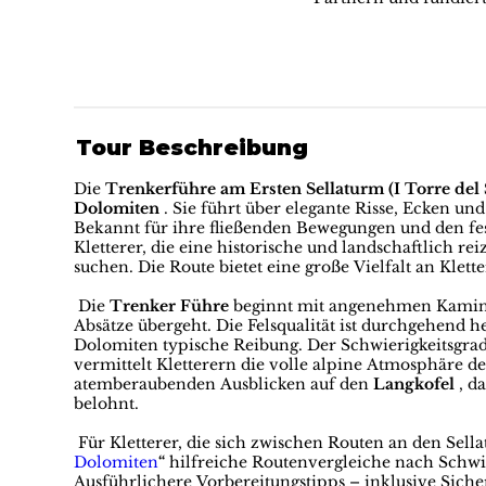
Tour Beschreibung
Die
Trenkerführe am Ersten Sellaturm (I Torre del 
Dolomiten
. Sie führt über elegante Risse, Ecken un
Bekannt für ihre fließenden Bewegungen und den feste
Kletterer, die eine historische und landschaftlich r
suchen. Die Route bietet eine große Vielfalt an Klett
Die
Trenker Führe
beginnt mit angenehmen Kamin- 
Absätze übergeht. Die Felsqualität ist durchgehend he
Dolomiten typische Reibung. Der Schwierigkeitsgrad
vermittelt Kletterern die volle alpine Atmosphäre d
atemberaubenden Ausblicken auf den
Langkofel
, d
belohnt.
Für Kletterer, die sich zwischen Routen an den Sell
Dolomiten
“
hilfreiche Routenvergleiche nach Schwie
Ausführlichere Vorbereitungstipps – inklusive Sic