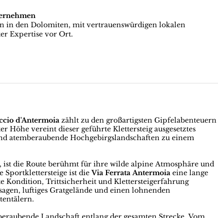
ternehmen
en in den Dolomiten, mit vertrauenswürdigen lokalen
er Expertise vor Ort.
accio d'Antermoia
zählt zu den großartigsten Gipfelabenteuern
r Höhe vereint dieser geführte Klettersteig ausgesetztes
und atemberaubende Hochgebirgslandschaften zu einem
 ist die Route berühmt für ihre wilde alpine Atmosphäre und
 Sportklettersteige ist die
Via Ferrata Antermoia
eine lange
e Kondition, Trittsicherheit und Klettersteigerfahrung
ssagen, luftiges Gratgelände und einen lohnenden
entälern.
emberaubende Landschaft entlang der gesamten Strecke. Vom