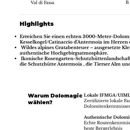
B
Val di Fassa
Highlights
Erreichen Sie einen echten 3000-Meter-Dolomi
Kesselkogel/Catinaccio d'Antermoia im Herzen 
Wildes alpines Gratabenteuer
– ausgesetzte Kl
authentische Hochgebirgsatmosphäre.
Ikonische Rosengarten-Schutzhüttenlandschaf
die Schutzhütte Antermoia
,
die Tierser Alm
un
Warum Dolomagic
Lokale IFMGA/UIMLA-
Zertifizierte lokale F
wählen?
Dolomitenkenntnisse
Authentische Dolomi
Echte Routenkenntniss
beste Bergerlebnis