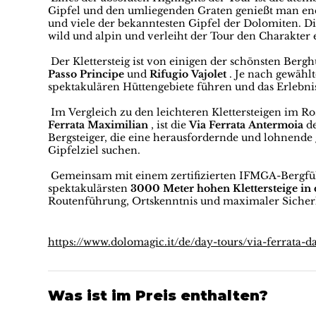
Gipfel und den umliegenden Graten genießt man end
und viele der bekanntesten Gipfel der Dolomiten. Di
wild und alpin und verleiht der Tour den Charakter 
Der Klettersteig ist von einigen der schönsten Ber
Passo Principe
und
Rifugio Vajolet
. Je nach gewähl
spektakulären Hüttengebiete führen und das Erlebnis
Im Vergleich zu den leichteren Klettersteigen im R
Ferrata Maximilian
, ist die
Via Ferrata Antermoia
de
Bergsteiger, die eine herausfordernde und lohnende
Gipfelziel suchen.
Gemeinsam mit einem zertifizierten IFMGA-Bergfü
spektakulärsten
3000 Meter hohen Klettersteige in
Routenführung, Ortskenntnis und maximaler Sicherh
https://www.dolomagic.it/de/day-tours/via-ferrata-d
Was ist im Preis enthalten?