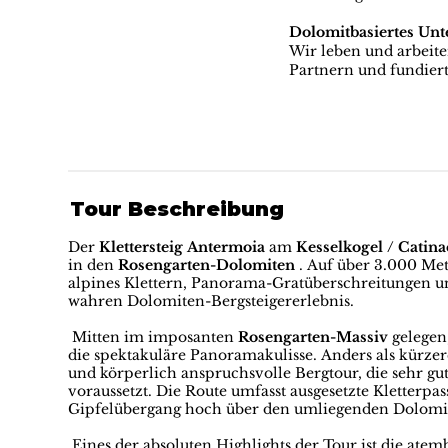
Dolomitbasiertes Un
Wir leben und arbeit
Partnern und fundiert
Tour Beschreibung
Der
Klettersteig Antermoia
am
Kesselkogel / Catin
in den
Rosengarten-Dolomiten
. Auf über 3.000 Mete
alpines Klettern, Panorama-Gratüberschreitungen 
wahren Dolomiten-Bergsteigererlebnis.
Mitten im imposanten
Rosengarten-Massiv
gelegen,
die spektakuläre Panoramakulisse. Anders als kürzere
und körperlich anspruchsvolle Bergtour, die sehr gut
voraussetzt. Die Route umfasst ausgesetzte Kletterpa
Gipfelübergang hoch über den umliegenden Dolomit
Eines der absoluten Highlights der Tour ist die at