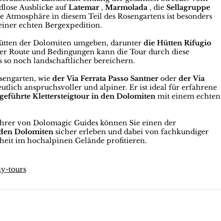
lose Ausblicke auf
Latemar
,
Marmolada
, die
Sellagruppe
e Atmosphäre in diesem Teil des Rosengartens ist besonders
einer echten Bergexpedition.
ghütten der Dolomiten umgeben, darunter
die Hütten Rifugio
ter Route und Bedingungen kann die Tour durch diese
 so noch landschaftlicher bereichern.
osengarten, wie
der Via Ferrata Passo Santner
oder
der Via
utlich anspruchsvoller und alpiner. Er ist ideal für erfahrene
geführte Klettersteigtour in den Dolomiten
mit einem echten
hrer von Dolomagic Guides können Sie einen der
 den Dolomiten
sicher erleben und dabei von fachkundiger
eit im hochalpinen Gelände profitieren.
ay-tours