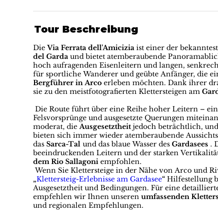
Tour Beschreibung
Die
Via Ferrata dell'Amicizia
ist einer der bekanntes
del Garda
und bietet atemberaubende Panoramablick
hoch aufragenden Eisenleitern und langen, senkrech
für sportliche Wanderer und geübte Anfänger, die e
Bergführer in Arco
erleben möchten. Dank ihrer dra
sie zu den meistfotografierten Klettersteigen am
Gar
Die Route führt über eine Reihe hoher Leitern – eini
Felsvorsprünge und ausgesetzte Querungen miteinand
moderat, die
Ausgesetztheit
jedoch beträchtlich, und 
bieten sich immer wieder atemberaubende Aussicht
das
Sarca-Tal
und das blaue Wasser des
Gardasees
. 
beeindruckenden Leitern und der starken Vertikalitä
dem Rio Sallagoni
empfohlen.
Wenn Sie Klettersteige in der Nähe von Arco und Ri
„
Klettersteig-Erlebnisse am Gardasee
“
Hilfestellung 
Ausgesetztheit und Bedingungen. Für eine detaillie
empfehlen wir Ihnen unseren
umfassenden Kletter
und regionalen Empfehlungen.