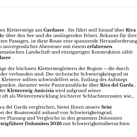
ten Klettersteige am
Gardasee
. Sie führt steil hinauf über
Riva
e über den See und die umliegenden Felsen. Bekannt für ihre
ten Passagen, ist diese Route eine spannende Herausforderun
in unvergessliches Abenteuer mit einem
erfahrenen
matischen Landschaft und einzigartigen Konstruktion zählt
dasee
.
ge der höchsten Klettersteigleitern der Region – die durch
er verbunden sind. Der technische Schwierigkeitsgrad ist
Kletterer sollten schwindelfrei sein. Entlang des Aufstiegs
spunkte, darunter weite Panoramablicke über
Riva del Garda
,
Der
Klettersteig Amicizia
wird aufgrund seiner
t oft als Weiterentwicklung leichterer Schluchtenrouten wie
va del Garda vergleichen, bietet Ihnen unsere
Seite
bei der Routenwahl anhand von Schwierigkeitsgrad,
rtere Planung und Vergleiche in den gesamten Dolomiten
steigführer Dolomiten 2026
mit Schwierigkeitsübersichten