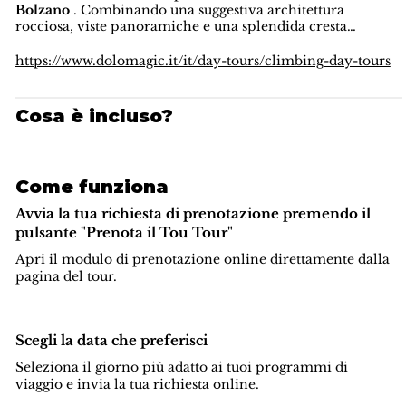
Bolzano
. Combinando una suggestiva architettura
rocciosa, viste panoramiche e una splendida cresta
sommitale, questa via offre una delle salite classiche più
appaganti delle
Dolomiti
.
https://www.dolomagic.it/it/day-tours/climbing-day-tours
Cosa è incluso?
Come funziona
Avvia la tua richiesta di prenotazione premendo il
pulsante "Prenota il Tou Tour"
Apri il modulo di prenotazione online direttamente dalla
pagina del tour.
Scegli la data che preferisci
Seleziona il giorno più adatto ai tuoi programmi di
viaggio e invia la tua richiesta online.