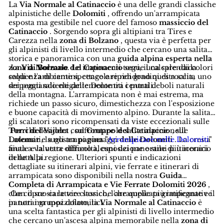
La
Via Normale al Catinaccio
è una delle grandi classiche
alpinistiche delle
Dolomiti
, offrendo un'arrampicata
esposta ma gestibile nel cuore del famoso
massiccio del
Catinaccio
. Sorgendo sopra gli altipiani tra Tires e
Carezza nella
zona di Bolzano
, questa via è perfetta per
gli alpinisti di livello intermedio che cercano una salita
storica e panoramica con una
guida alpina esperta nella
zona di Bolzano
La
Via Normale del Catinaccio
. Le imponenti torri, il calcare dai colori
segue una splendida
caldi e l'ambiente spettacolare rendono questa salita uno
sequenza di camini, cenge e ripidi gradini di roccia,
dei punti salienti delle Dolomiti centrali.
serpeggiando elegantemente tra i punti deboli naturali
della montagna. L'arrampicata non è mai estrema, ma
richiede un passo sicuro, dimestichezza con l'esposizione
e buone capacità di movimento alpino. Durante la salita,
gli scalatori sono ricompensati da viste eccezionali sulle
Torri del Vajolet
Per chi desidera confrontare le salite alpine nelle
, sul
Gruppo del Catinaccio
, sul
Latemar
Dolomiti, la nostra
e sugli ampi paesaggi
pagina "
Arrampicare nelle Dolomiti
delle Dolomiti
. La cresta
"
finale e la vetta offrono alcuni dei panorami più iconici
aiuta a valutare difficoltà, esposizione e stile di itinerario
delle Alpi.
in tutta la regione. Ulteriori spunti e indicazioni
dettagliate su itinerari alpini, vie ferrate e itinerari di
arrampicata sono disponibili nella nostra
Guida
Completa di Arrampicata e Vie Ferrate Dolomiti 2026
,
che copre sia le vie classiche che quelle più impegnative
Con il suo carattere storico, l'arrampicata gratificante e il
in tutti i gruppi dolomitici.
panorama mozzafiato, la
Via Normale al Catinaccio
è
una scelta fantastica per gli alpinisti di livello intermedio
che cercano un'ascesa alpina memorabile nella
zona di