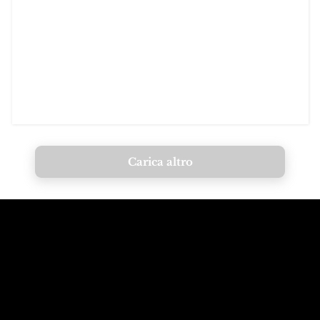
Carica altro
Chiama le
Email alle
montagne
Dolomiti
+39 347 626 11 06
info@dolomagic.it