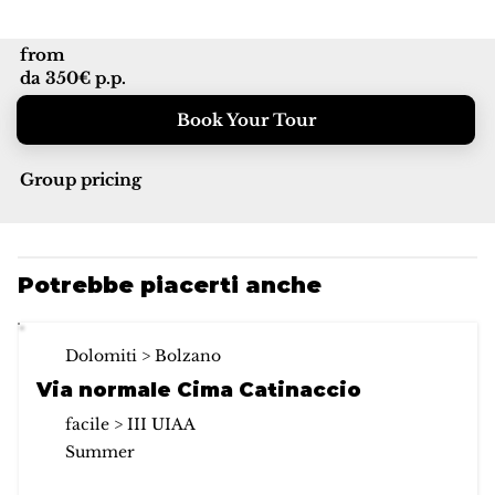
from
da 350€ p.p.
Book Your Tour
Group pricing
Potrebbe piacerti anche
Dolomiti > Bolzano
Via normale Cima Catinaccio
facile > III UIAA
Summer