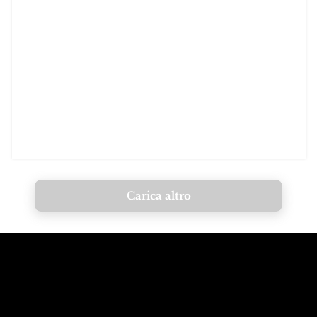
Carica altro
Chiama le
Email alle
montagne
Dolomiti