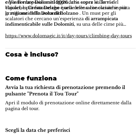
e Vie Ferrate Dolomiti 2026
esposta e la posizione leggendaria sopra le Torri del
, che copre sia le vie
classiche più famose che quelle meno conosciute in tutta
Vajolet, la
Cresta Delago
è una delle salite classiche più
la
gratificanti della
regione delle Dolomiti
zona di Bolzano
.
. Un must per gli
scalatori che cercano un'esperienza
di arrampicata
indimenticabile sulle Dolomiti,
su una delle cime più
iconiche della regione.
https://www.dolomagic.it/it/day-tours/climbing-day-tours
Cosa è incluso?
Come funziona
Avvia la tua richiesta di prenotazione premendo il
pulsante "Prenota il Tou Tour"
Apri il modulo di prenotazione online direttamente dalla
pagina del tour.
Scegli la data che preferisci