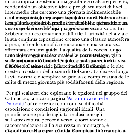
un'arrampicata sostenuta ma gestibile su calcare perfetto,
rendendolo un obiettivo ideale per gli scalatori di livello
intermedio che cercano una giornata indimenticabile
con una
La
Cresta Delago
guida alpina esperta nella zona di Bolzano
segue uno spigolo esposto ed estetico
. Con
la sua linea spettacolare e la cima iconica, questa via è un
con placche, diedri e gradini verticali che richiedono un
vero capolavoro dell'alpinismo dolomitico.
uso sicuro dei piedi e una progressione sicura su più tiri.
Sebbene non estremamente difficile, l'
ariosità
della via e
la sua continua esposizione creano una classica atmosfera
alpina, offrendo una sfida emozionante ma sicura se
affrontata con una guida. La qualità della roccia lungo
tutto il percorso è eccezionale e le posizioni, con vista
Una volta raggiunta la cima della
Torre Delago
, gli
sulle imponenti Torri del Vajolet e sulle pareti del
scalatori saranno ricompensati da una straordinaria vista
Catinaccio, sono tra le più belle delle
a 360° sul
Catinaccio
, il Latemar, il Sassolungo e le alte
Dolomiti
.
creste circostanti della
zona di Bolzano
. La discesa lungo
la via normale è semplice se guidata e completa una delle
salite di mezza giornata più soddisfacenti della regione.
Per gli scalatori che esplorano le opzioni nel gruppo del
Catinaccio, la nostra
pagina "
Arrampicare nelle
Dolomiti
"
offre preziosi confronti su difficoltà,
esposizione e condizioni stagionali ideali. Una
pianificazione più dettagliata, inclusi consigli
sull'attrezzatura, percorsi verso le torri vicine e
raccomandazioni sulla sicurezza in montagna, è
disponibile nella nostra
Con il suo calcare perfetto, l'arrampicata in cresta
Guida Completa di Arrampicata