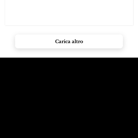
Carica altro
Chiama le
Email alle
montagne
Dolomiti
+39 347 626 11 06
info@dolomagic.it
Ti stiamo
Seguici su
aspettando
Instagram
Selva Val Gardena,
@dolomagicguides