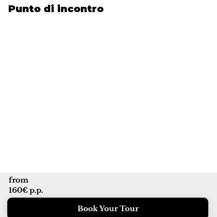
Punto di incontro
from
160€ p.p.
Book Your Tour