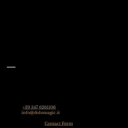
Dolomiti, Italia
Metti Mi piace alla
nostra pagina
Facebook
@dolomagicguides
Contatto
Dolomagic Guides | Dolomites
Florian Grossrubatscher
Streda Col da Lech 82, 39048 Selva Val Gardena,
Dolomiten, Italien
Phone:
+39 347 6261106
Email:
info@dolomagic.it
Click here for the
Contact Form