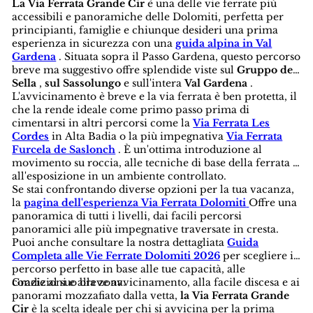
La Via Ferrata Grande Cir
è una delle vie ferrate più
accessibili e panoramiche delle Dolomiti, perfetta per
principianti, famiglie e chiunque desideri una prima
esperienza in sicurezza con una
guida alpina in Val
Gardena
. Situata sopra il Passo Gardena, questo percorso
breve ma suggestivo offre splendide viste sul
Gruppo del
Sella
,
sul Sassolungo
e sull'intera
Val Gardena
.
L'avvicinamento è breve e la via ferrata è ben protetta, il
che la rende ideale come primo passo prima di
cimentarsi in altri percorsi come la
Via Ferrata Les
Cordes
in Alta Badia o la più impegnativa
Via Ferrata
Furcela de Saslonch
. È un'ottima introduzione al
movimento su roccia, alle tecniche di base della ferrata e
all'esposizione in un ambiente controllato.
Se stai confrontando diverse opzioni per la tua vacanza,
la
pagina dell'esperienza Via Ferrata Dolomiti
Offre una
panoramica di tutti i livelli, dai facili percorsi
panoramici alle più impegnative traversate in cresta.
Puoi anche consultare la nostra dettagliata
Guida
Completa alle Vie Ferrate Dolomiti 2026
per scegliere il
percorso perfetto in base alle tue capacità, alle
condizioni e alla zona.
Grazie al suo breve avvicinamento, alla facile discesa e ai
panorami mozzafiato dalla vetta,
la Via Ferrata Grande
Cir
è la scelta ideale per chi si avvicina per la prima