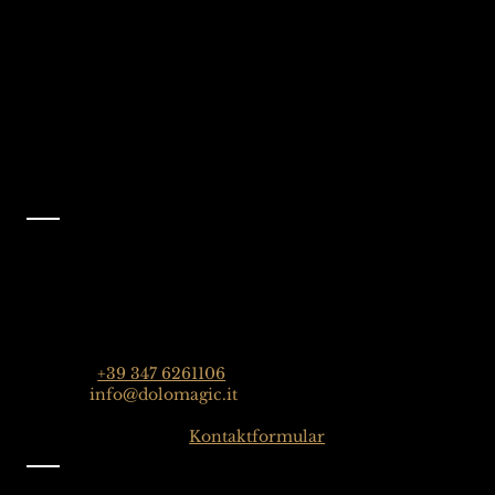
Italien
Folgen Sie uns auf
Facebook
@dolomagicguides
Kontakt
Dolomagic Guides| Dolomiten
Florian Grossrubatscher
Streda Col da Lech 82, 39048 Wolkenstein in Gröden,
Dolomiten, Italien
Telefon:
+39 347 6261106
E-Mail:
info@dolomagic.it
Hier klicken für das
Kontaktformular
Information