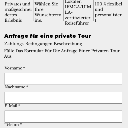
Lokaler,
Privates und
Wählen Sie
100 % flexibel
IFMGA/UIM
maßgeschnei
Ihre
und
LA-
dertes
Wunschterm
personalisier
zertifizierter
Erlebnis
ine.
t
Reiseführer
Anfrage für eine private Tour
Zahlungs-Bedingungen Beschreibung
Fülle Das Formular Für Die Anfrage Einer Privaten Tour
Aus:
Vorname
*
Nachname
*
E-Mail
*
Telefon
*