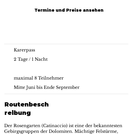
Termine und Preise ansehen
Hut-to-hut Hiking |
Das Beste vom
Dolomites
Rosengarten: Santnerpass
Karerpass
2 Tage / 1 Nacht
maximal 8 Teilnehmer
Mitte Juni bis Ende September
Routenbesch
reibung
Der Rosengarten (Catinaccio) ist eine der bekanntesten
Gebirgsgruppen der Dolomiten. Mächtige Felstürme,