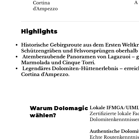
A
Cortina
d'Ampezzo
Highlights
Historische Gebirgsroute aus dem Ersten Weltkr
Schützengräben und Felsvorsprüngen oberhalb d
Atemberaubende Panoramen von Lagazuoi
– g
Marmolada und Cinque Torri.
Legendäres Dolomiten-Hüttenerlebnis
– erreic
Cortina d'Ampezzo.
Warum Dolomagic
Lokale IFMGA/UIMLA-
Zertifizierte lokale F
wählen?
Dolomitenkenntnisse
Authentische Dolomi
Echte Routenkenntniss