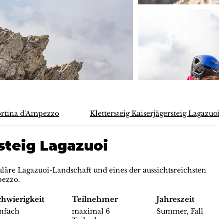
rtina d'Ampezzo
Klettersteig Kaiserjägersteig Lagazuo
steig Lagazuoi
uläre Lagazuoi-Landschaft und eines der aussichtsreichsten
pezzo.
chwierigkeit
Teilnehmer
Jahreszeit
infach
maximal 6
Summer, Fall