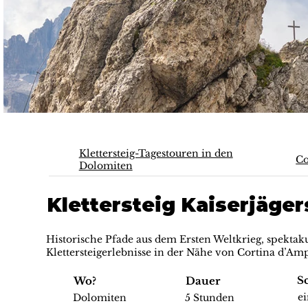
Klettersteig-Tagestouren in den
Co
Dolomiten
Klettersteig Kaiserjäger
Historische Pfade aus dem Ersten Weltkrieg, spektak
Klettersteigerlebnisse in der Nähe von Cortina d’Am
S
Wo?
Dauer
e
Dolomiten
5 Stunden