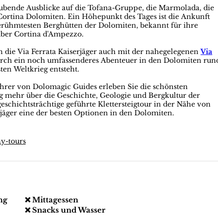
bende Ausblicke auf die Tofana-Gruppe, die Marmolada, die
 Cortina Dolomiten. Ein Höhepunkt des Tages ist die Ankunft
berühmtesten Berghütten der Dolomiten, bekannt für ihre
über Cortina d'Ampezzo.
 die Via Ferrata Kaiserjäger auch mit der nahegelegenen
Via
rch ein noch umfassenderes Abenteuer in den Dolomiten run
en Weltkrieg entsteht.
rer von Dolomagic Guides erleben Sie die schönsten
ig mehr über die Geschichte, Geologie und Bergkultur der
eschichtsträchtige geführte Klettersteigtour in der Nähe von
erjäger eine der besten Optionen in den Dolomiten.
ay-tours
ng
❌ Mittagessen
❌ Snacks und Wasser