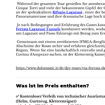
Während der gesamten Tour genießen Sie atemberau
Cinque Torri und viele der bekanntesten Gipfel der
an der spektakulären
Rifugio Lagazuoi
, einer der 
Panoramaterrasse und ihre dramatische Lage hoch 
Je nach Bedingungen und Erfahrung des Gastes kann
Ferrata Lagazuoi Tunnels
kombiniert werden, wodu
um Lagazuoi und Passo Falzarego mit Bezug zum Erst
Gemeinsam mit einem zertifizierten IFMGA-Bergfüh
Abschnitte der Route sicher und erfahren gleichzeit
Region. Wenn Sie eine landschaftlich reizvolle und g
Cortina d'Ampezzo suchen, ist der Klettersteig Kais
https://www.dolomagic.it/de/day-tours/via-ferrata-d
Was ist im Preis enthalten?
✅ Kostenloser Verleih von technischer Ausrüstu
(Helm, Gurtzeug, Klettersteigset)