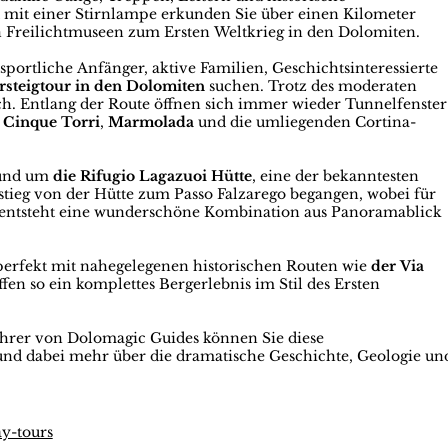
 mit einer Stirnlampe erkunden Sie über einen Kilometer
n Freilichtmuseen zum Ersten Weltkrieg in den Dolomiten.
 sportliche Anfänger, aktive Familien, Geschichtsinteressierte
ersteigtour in den Dolomiten
suchen. Trotz des moderaten
ich. Entlang der Route öffnen sich immer wieder Tunnelfenster
,
Cinque Torri
,
Marmolada
und die umliegenden Cortina-
rund um
die Rifugio Lagazuoi
Hütte
, eine der bekanntesten
stieg von der Hütte zum Passo Falzarego begangen, wobei für
So entsteht eine wunderschöne Kombination aus Panoramablick
perfekt mit nahegelegenen historischen Routen wie
der Via
en so ein komplettes Bergerlebnis im Stil des Ersten
rer von Dolomagic Guides können Sie diese
und dabei mehr über die dramatische Geschichte, Geologie un
ay-tours