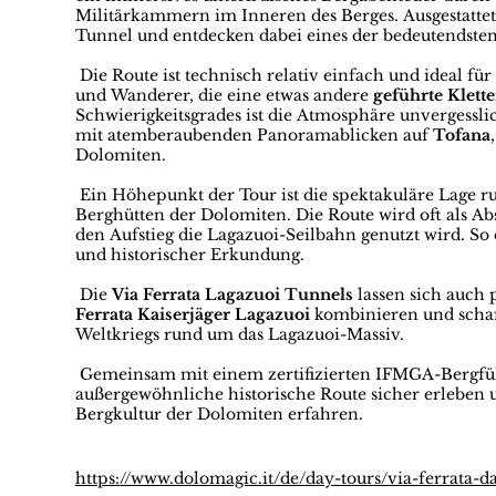
Militärkammern im Inneren des Berges. Ausgestattet
Tunnel und entdecken dabei eines der bedeutendste
Die Route ist technisch relativ einfach und ideal für
und Wanderer, die eine etwas andere
geführte Klett
Schwierigkeitsgrades ist die Atmosphäre unvergessl
mit atemberaubenden Panoramablicken auf
Tofana
Dolomiten.
Ein Höhepunkt der Tour ist die spektakuläre Lage 
Berghütten der Dolomiten. Die Route wird oft als Ab
den Aufstieg die Lagazuoi-Seilbahn genutzt wird. 
und historischer Erkundung.
Die
Via Ferrata Lagazuoi Tunnels
lassen sich auch 
Ferrata Kaiserjäger Lagazuoi
kombinieren und schaff
Weltkriegs rund um das Lagazuoi-Massiv.
Gemeinsam mit einem zertifizierten IFMGA-Bergfüh
außergewöhnliche historische Route sicher erleben 
Bergkultur der Dolomiten erfahren.
https://www.dolomagic.it/de/day-tours/via-ferrata-d