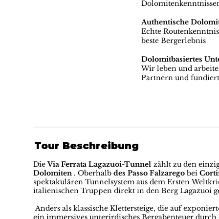
Dolomitenkenntnisse
Authentische Dolomi
Echte Routenkenntniss
beste Bergerlebnis
Dolomitbasiertes Un
Wir leben und arbeit
Partnern und fundiert
Tour Beschreibung
Die
Via Ferrata Lagazuoi-Tunnel
zählt zu den einzi
Dolomiten
. Oberhalb
des Passo Falzarego
bei
Cort
spektakulären Tunnelsystem aus dem Ersten Weltkri
italienischen Truppen direkt in den Berg Lagazuoi 
Anders als klassische Klettersteige, die auf exponierte
ein immersives unterirdisches Bergabenteuer durch 