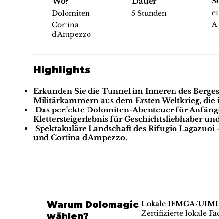
S
Wo?
Dauer
e
Dolomiten
5 Stunden
A
Cortina
d'Ampezzo
Highlights
Erkunden Sie die Tunnel im Inneren des Berges
Militärkammern aus dem Ersten Weltkrieg, die
Das perfekte Dolomiten-Abenteuer für Anfäng
Klettersteigerlebnis für Geschichtsliebhaber und
Spektakuläre Landschaft des Rifugio Lagazuoi
–
und Cortina d'Ampezzo.
Warum Dolomagic
Lokale IFMGA/UIMLA-
Zertifizierte lokale F
wählen?