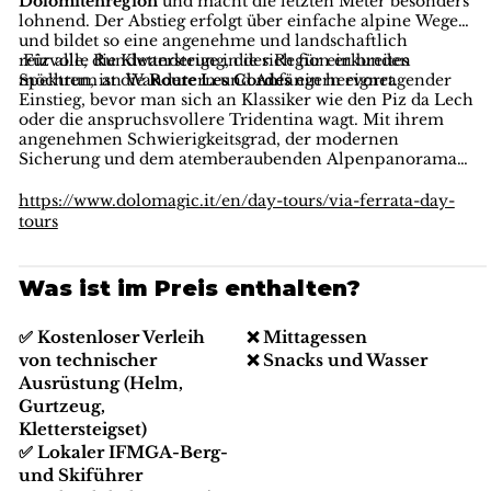
Dolomitenregion
und macht die letzten Meter besonders
lohnend. Der Abstieg erfolgt über einfache alpine Wege
und bildet so eine angenehme und landschaftlich
reizvolle Rundwanderung, die sich für ein breites
Für alle, die Klettersteige in der Region erkunden
Spektrum an Wanderern und Anfängern eignet.
möchten, ist die
Route Les Cordes
ein hervorragender
Einstieg, bevor man sich an Klassiker wie den Piz da Lech
oder die anspruchsvollere Tridentina wagt. Mit ihrem
angenehmen Schwierigkeitsgrad, der modernen
Sicherung und dem atemberaubenden Alpenpanorama
zählt der
geführte Klettersteig Les Cordes in Alta Badia
zu den besten Klettersteig-Einsteigertouren in den
https://www.dolomagic.it/en/day-tours/via-ferrata-day-
Dolomiten – perfekt für Familien, Anfänger und alle, die
tours
ein sicheres und landschaftlich reizvolles Abenteuer
suchen.
Was ist im Preis enthalten?
✅ Kostenloser Verleih
❌ Mittagessen
von technischer
❌ Snacks und Wasser
Ausrüstung (Helm,
Gurtzeug,
Klettersteigset)
✅ Lokaler IFMGA-Berg-
und Skiführer