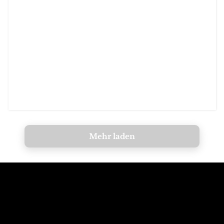
Mehr laden
Ruf die Berge an
E-Mail an die
Dolomiten
+39 347 626 11 06