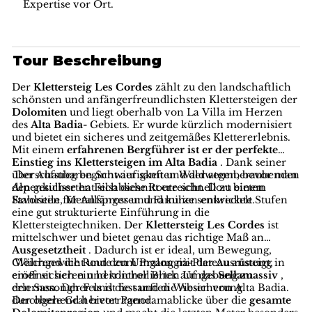
Expertise vor Ort.
Tour Beschreibung
Der
Klettersteig Les Cordes
zählt zu den landschaftlich
schönsten und anfängerfreundlichsten Klettersteigen der
Dolomiten
und liegt oberhalb von La Villa im Herzen
des
Alta Badia-
Gebiets. Er wurde kürzlich modernisiert
und bietet ein sicheres und zeitgemäßes Klettererlebnis.
Mit einem
erfahrenen Bergführer ist er der perfekte
Einstieg ins Klettersteigen im Alta Badia
. Dank seiner
überschaubaren Schwierigkeit und der atemberaubenden
Der Aufstieg beginnt auf sanften Waldwegen, bevor man
Alpenkulisse hat sich diese Route schnell zu einem
den gesicherten Felsabschnitt erreicht. Dort bieten
Favoriten für Anfänger und Familien entwickelt.
Stahlseile, Metallsprossen und kurze senkrechte Stufen
eine gut strukturierte Einführung in die
Klettersteigtechniken. Der
Klettersteig Les Cordes
ist
mittelschwer und bietet genau das richtige Maß an
Ausgesetztheit
. Dadurch ist er ideal, um Bewegung,
Gleichgewicht und den Umgang mit der Ausrüstung in
Während die Route zum Pralongià-Plateau ansteigt,
einer sicheren und kontrollierten Umgebung zu
eröffnet sich ein herrlicher Blick auf das
Sellamassiv
,
erlernen. Der Fels ist fest und die Absicherung
den Sassongher und die sanften Wiesen von Alta Badia.
durchgehend hervorragend.
Der obere Grat bietet Panoramablicke über die
gesamte