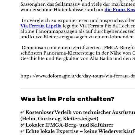
Sassongher, das Sellamassiv und viele der markanten
wunderschöne Hüttenkulisse rund um
die Franz Ko
Im Vergleich zu exponierteren und anspruchsvolle
Via Ferrata Lipella
legt die Via Ferrata Piz da Lech 
alpine Panoramapassagen als auf durchgehendes tec
und kurze Klettersteigpassagen zu einem lohnenden
Gemeinsam mit einem zertifizierten IFMGA-Bergfüh
schönsten Panorama-Klettersteige in der Nähe von C
Geschichte und Bergkultur von Alta Badia und den S
https://www.dolomagic.it/de/day-tours/via-ferrata-d
Was ist im Preis enthalten?
✅ Kostenloser Verleih von technischer Ausrüstu
(Helm, Gurtzeug, Klettersteigset)
✅ Lokaler IFMGA-Berg- und Skiführer
✅ Echte lokale Expertise – keine Wiederverkäuf