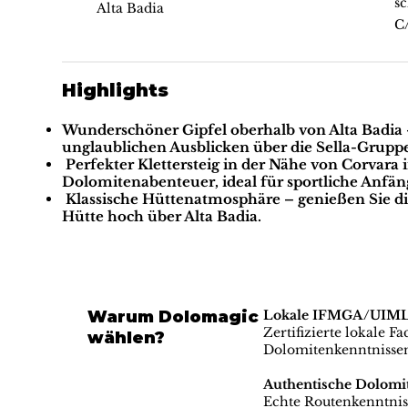
sc
Alta Badia
C
Highlights
Wunderschöner Gipfel oberhalb von Alta Badia
unglaublichen Ausblicken über die Sella-Grupp
Perfekter Klettersteig in der Nähe von Corvara 
Dolomitenabenteuer, ideal für sportliche Anfäng
Klassische Hüttenatmosphäre
– genießen Sie d
Hütte
hoch über Alta Badia.
Warum Dolomagic
Lokale IFMGA/UIMLA-
Zertifizierte lokale F
wählen?
Dolomitenkenntnisse
Authentische Dolomi
Echte Routenkenntniss