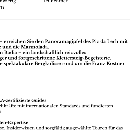
hwierig
Teilnehmer
/D
– erreichen Sie den Panoramagipfel des Piz da Lech mit
e und die Marmolada.
in Badia
– ein landschaftlich reizvolles
er und fortgeschrittene Klettersteig-Begeisterte.
ie spektakuläre Bergkulisse rund um
die Franz Kostner
zertifizierte Guides
achkräfte mit internationalen Standards und fundierten
n
ten-Expertise
e, Insiderwissen und sorgfältig ausgewählte Touren für das