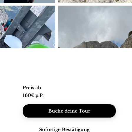
Preis ab
160€ p.P.
Buche deine Tour
Sofortige Bestätigung