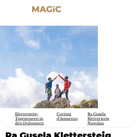
Klettersteig-
Cortina
Ra Gusela
Tagestouren in
d'Ampezzo
Klettersteig
den Dolomiten
Nuvolau
Ra Gusela Klettersteig