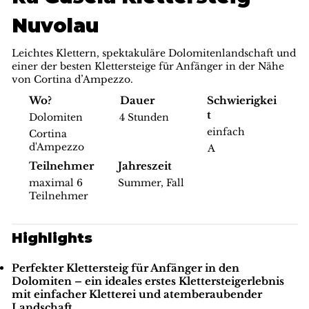
Nuvolau
Leichtes Klettern, spektakuläre Dolomitenlandschaft und
einer der besten Klettersteige für Anfänger in der Nähe
von Cortina d’Ampezzo.
Schwierigkei
Wo?
Dauer
t
Dolomiten
4 Stunden
einfach
Cortina
d'Ampezzo
A
Teilnehmer
Jahreszeit
maximal 6
Summer, Fall
Teilnehmer
Highlights
Perfekter Klettersteig für Anfänger in den
Dolomiten
– ein ideales erstes Klettersteigerlebnis
mit einfacher Kletterei und atemberaubender
Landschaft.