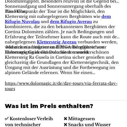
Dolomitengipfel. Besonders reizvoll ist die Gegend bei
Sonnenaufgang und Sonnenuntergang oberhalb des
Passo Giau.
Ein Höhepunkt der Tour ist die Möglichkeit, den
Klettersteig mit nahegelegenen Berghütten wie
dem
Rifugio Nuvolau
und
dem Rifugio Averau
zu
kombinieren, die zu den bekanntesten Berghütten der
Cortina Dolomiten zählen. Je nach Bedingungen und
Erfahrung der Teilnehmer kann die Route auch mit dem
nahegelegenen
Klettersteig Averau
verbunden werden,
wodurch ein längerer und abwechslungsreicherer
Mit einem zertifizierten IFMGA-Bergführer von
Klettersteigtag in den Dolomiten entsteht.
Dolomagic Guides können Sie den wunderschönen
Klettersteig Ra Gusela in Cortina sicher genießen und
gleichzeitig die Grundlagen der Klettersteigtechnik, den
Umgang mit der Ausrüstung und die Fortbewegung im
alpinen Gelände erlernen. Wenn Sie einen
landschaftlich reizvollen und gut zugänglichen geführten
Klettersteig in den Dolomiten suchen, ist dieser eine
https://www.dolomagic.it/de/day-tours/via-ferrata-day-
hervorragende Wahl.
tours
Was ist im Preis enthalten?
✅ Kostenloser Verleih
❌ Mittagessen
von technischer
❌ Snacks und Wasser