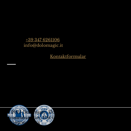
Kontakt
Dolomagic Guides| Dolomiten
Florian Grossrubatscher
Streda Col da Lech 82, 39048 Wolkenstein in Gröden,
Dolomiten, Italien
Telefon:
+39 347 6261106
E-Mail:
info@dolomagic.it
Hier klicken für das
Kontaktformular
Information
Impressum
Datenschutz
Allgemeine Geschäftsbedingungen
Melden Sie sich für unseren Newsletter an
Geschenksgutschein
© 2025 Dolomagic, Florian
Grossrubatscher, USt-IdNr.
IT03208690218