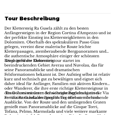
Tour Beschreibung
Der Klettersteig Ra Gusela zählt zu den besten
Anfängersteigen in der Region Cortina d'Ampezzo und ist
der perfekte Einstieg ins Klettersteigklettern in den
Dolomiten. Oberhalb des spektakulären Passo Giau
gelegen, vereint diese malerische Route leichte
Kletterpassagen, atemberaubende Bergpanoramen und
die authentische Atmosphäre einiger der schönsten
Berghütten der Dolomiten.
Diese geführte Klettersteigtour startet im
beeindruckenden Gebiet Averau und Nuvolau, das für
seine Panoramablicke und dramatischen
Felsformationen bekannt ist. Der Aufstieg selbst ist relativ
kurz und technisch gut zu bewältigen und eignet sich
daher ideal für Anfänger, Familien mit aktiven Kindern
oder Wanderer, die ihre erste richtige Klettersteigtour in
den Dolomiten unter der sicheren Begleitung eines
Trotz ihres mittleren Schwierigkeitsgrades bietet die Via
zertifizierten lokalen Bergführers erleben möchten.
Ferrata Ra Gusela den ganzen Tag über atemberaubende
Ausblicke. Von der Route und den umliegenden Graten
genießt man Panoramablicke auf die Cinque Torri,
Tofana, Pelmo, Marmolada und viele weitere markante