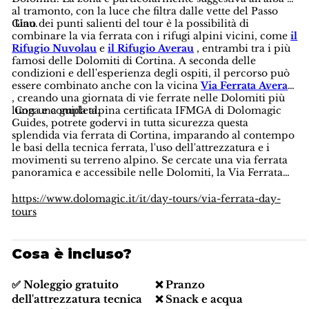
al tramonto, con la luce che filtra dalle vette del Passo
Giau.
Uno dei punti salienti del tour è la possibilità di
combinare la via ferrata con i rifugi alpini vicini, come
il
Rifugio Nuvolau
e
il Rifugio Averau
, entrambi tra i più
famosi delle Dolomiti di Cortina. A seconda delle
condizioni e dell'esperienza degli ospiti, il percorso può
essere combinato anche con la vicina
Via Ferrata Averau
, creando una giornata di vie ferrate nelle Dolomiti più
lunga e completa.
Con una guida alpina certificata IFMGA di Dolomagic
Guides, potrete godervi in tutta sicurezza questa
splendida via ferrata di Cortina, imparando al contempo
le basi della tecnica ferrata, l'uso dell'attrezzatura e i
movimenti su terreno alpino. Se cercate una via ferrata
panoramica e accessibile nelle Dolomiti, la Via Ferrata
Ra Gusela è una scelta fantastica.
https://www.dolomagic.it/it/day-tours/via-ferrata-day-
tours
Cosa è incluso?
✅ Noleggio gratuito
❌ Pranzo
dell'attrezzatura tecnica
❌ Snack e acqua