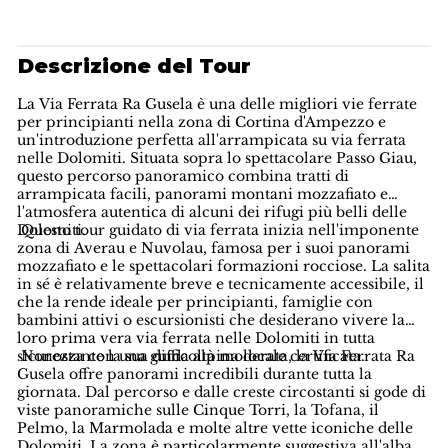
Descrizione del Tour
La Via Ferrata Ra Gusela è una delle migliori vie ferrate
per principianti nella zona di Cortina d'Ampezzo e
un'introduzione perfetta all'arrampicata su via ferrata
nelle Dolomiti. Situata sopra lo spettacolare Passo Giau,
questo percorso panoramico combina tratti di
arrampicata facili, panorami montani mozzafiato e
l'atmosfera autentica di alcuni dei rifugi più belli delle
Dolomiti.
Questo tour guidato di via ferrata inizia nell'imponente
zona di Averau e Nuvolau, famosa per i suoi panorami
mozzafiato e le spettacolari formazioni rocciose. La salita
in sé è relativamente breve e tecnicamente accessibile, il
che la rende ideale per principianti, famiglie con
bambini attivi o escursionisti che desiderano vivere la
loro prima vera via ferrata nelle Dolomiti in tutta
sicurezza con una guida alpina locale certificata.
Nonostante la sua difficoltà moderata, la Via Ferrata Ra
Gusela offre panorami incredibili durante tutta la
giornata. Dal percorso e dalle creste circostanti si gode di
viste panoramiche sulle Cinque Torri, la Tofana, il
Pelmo, la Marmolada e molte altre vette iconiche delle
Dolomiti. La zona è particolarmente suggestiva all'alba e