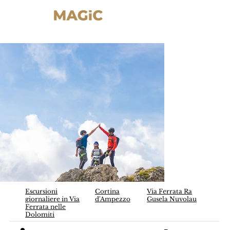
Escursioni
Cortina
Via Ferrata Ra
giornaliere in Via
d'Ampezzo
Gusela Nuvolau
Ferrata nelle
Dolomiti