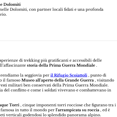
le Dolomiti
elle Dolomiti, con partner locali fidati e una profonda
rio.
sperienze di trekking più gratificanti e accessibili delle
ll'affascinante
storia della Prima Guerra Mondiale
.
rendiamo la seggiovia per
il Rifugio Scoiattoli
, punto di
mo il famoso
Museo all'aperto della Grande Guerra
, visitando
i resti militari ben conservati della Prima Guerra Mondiale.
oria del conflitto e come i soldati vivevano e combattevano in
nque Torri
, cinque imponenti torri rocciose che figurano tra i
è famosa in tutto il mondo per
l'arrampicata su roccia
, ed è
reti verticali godendosi lo splendido panorama alpino.