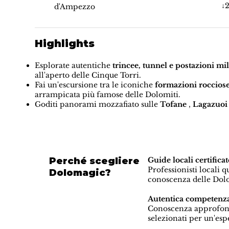
↓
d'Ampezzo
Highlights
Esplorate autentiche
trincee, tunnel e postazioni mi
all'aperto delle Cinque Torri.
Fai un'escursione tra le iconiche
formazioni rocciose
arrampicata più famose delle Dolomiti.
Goditi panorami mozzafiato sulle
Tofane
,
Lagazuoi
Perché scegliere
Guide locali certif
Professionisti locali 
Dolomagic?
conoscenza delle Dolo
Autentica competenza
Conoscenza approfondit
selezionati per un'es