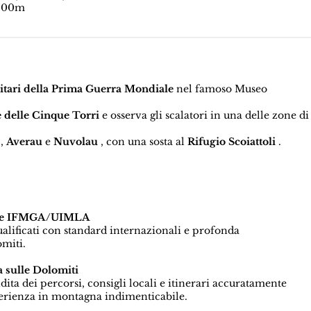
200m
litari della Prima Guerra Mondiale
nel famoso Museo
 delle Cinque Torri
e osserva gli scalatori in una delle zone di
,
Averau
e
Nuvolau
, con una sosta al
Rifugio Scoiattoli
.
icate IFMGA/UIMLA
qualificati con standard internazionali e profonda
miti.
 sulle Dolomiti
a dei percorsi, consigli locali e itinerari accuratamente
perienza in montagna indimenticabile.