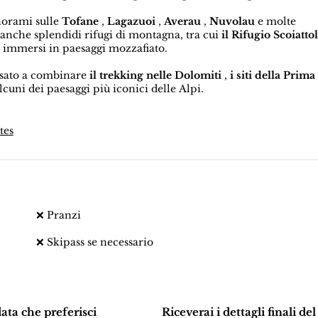
norami sulle
Tofane
,
Lagazuoi
,
Averau
,
Nuvolau
e molte
a anche splendidi rifugi di montagna, tra cui
il Rifugio Scoiattol
li immersi in paesaggi mozzafiato.
essato a combinare
il trekking nelle Dolomiti
,
i siti della Prima
cuni dei paesaggi più iconici delle Alpi.
tes
❌ Pranzi
❌ Skipass se necessario
data che preferisci
Riceverai i dettagli finali del