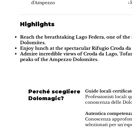
↓
d'Ampezzo
Highlights
Reach the breathtaking
Lago Federa
, one of th
Dolomites
.
Enjoy lunch at the spectacular
Rifugio Croda da 
Admire incredible views of
Croda da Lago
,
Tofa
peaks of the
Ampezzo Dolomites
.
Perché scegliere
Guide locali certif
Professionisti locali 
Dolomagic?
conoscenza delle Dolo
Autentica competenza
Conoscenza approfondit
selezionati per un'es