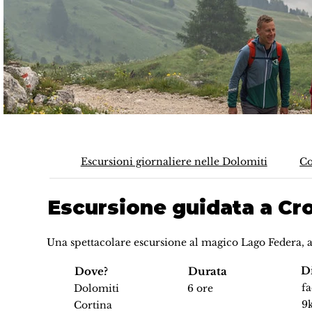
Escursioni giornaliere nelle Dolomiti
Co
Escursione guidata a Cr
Una spettacolare escursione al magico Lago Federa, a
Di
Dove?
Durata
fa
Dolomiti
6 ore
9
Cortina