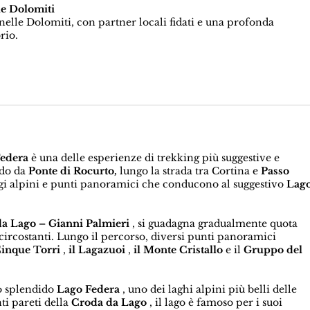
le Dolomiti
elle Dolomiti, con partner locali fidati e una profonda
rio.
Federa
è una delle esperienze di trekking più suggestive e
ndo da
Ponte di Rocurto,
lungo la strada tra Cortina e
Passo
aggi alpini e punti panoramici che conducono al suggestivo
Lag
da Lago – Gianni Palmieri
, si guadagna gradualmente quota
circostanti. Lungo il percorso, diversi punti panoramici
Cinque Torri
,
il Lagazuoi
,
il Monte Cristallo
e il
Gruppo del
lo splendido
Lago Federa
, uno dei laghi alpini più belli delle
ti pareti della
Croda da Lago
, il lago è famoso per i suoi