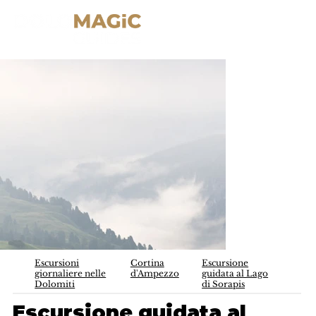
Escursioni
Cortina
Escursione
giornaliere nelle
d'Ampezzo
guidata al Lago
Dolomiti
di Sorapis
Escursione guidata al