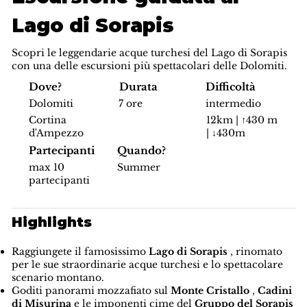
Lago di Sorapis
Scopri le leggendarie acque turchesi del Lago di Sorapis
con una delle escursioni più spettacolari delle Dolomiti.
Difficoltà
Dove?
Durata
intermedio
Dolomiti
7 ore
12km | ↑430 m
Cortina
| ↓430m
d'Ampezzo
Partecipanti
Quando?
max 10
Summer
partecipanti
Highlights
Raggiungete il famosissimo
Lago di Sorapis
, rinomato
per le sue straordinarie acque turchesi e lo spettacolare
scenario montano.
Goditi panorami mozzafiato sul
Monte Cristallo
,
Cadini
di Misurina
e le imponenti cime del
Gruppo del Sorapis