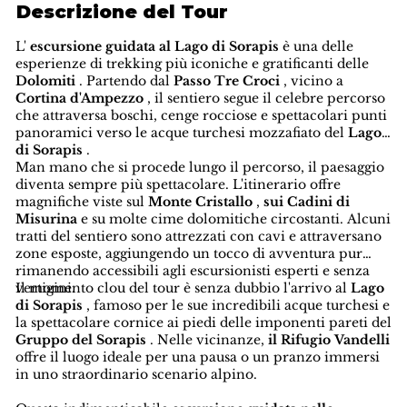
Descrizione del Tour
L'
escursione guidata al Lago di Sorapis
è una delle
esperienze di trekking più iconiche e gratificanti delle
Dolomiti
. Partendo dal
Passo Tre Croci
, vicino a
Cortina d'Ampezzo
, il sentiero segue il celebre percorso
che attraversa boschi, cenge rocciose e spettacolari punti
panoramici verso le acque turchesi mozzafiato del
Lago
di Sorapis
.
Man mano che si procede lungo il percorso, il paesaggio
diventa sempre più spettacolare. L'itinerario offre
magnifiche viste sul
Monte Cristallo
,
sui Cadini di
Misurina
e su molte cime dolomitiche circostanti. Alcuni
tratti del sentiero sono attrezzati con cavi e attraversano
zone esposte, aggiungendo un tocco di avventura pur
rimanendo accessibili agli escursionisti esperti e senza
vertigini.
Il momento clou del tour è senza dubbio l'arrivo al
Lago
di Sorapis
, famoso per le sue incredibili acque turchesi e
la spettacolare cornice ai piedi delle imponenti pareti del
Gruppo del Sorapis
. Nelle vicinanze,
il Rifugio Vandelli
offre il luogo ideale per una pausa o un pranzo immersi
in uno straordinario scenario alpino.