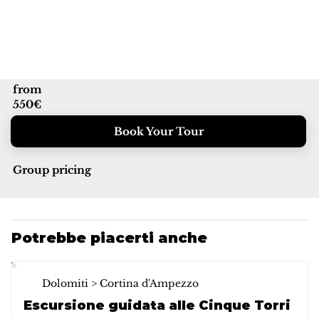
from
550€
Book Your Tour
Group pricing
Potrebbe piacerti anche
Dolomiti > Cortina d'Ampezzo
Escursione guidata alle Cinque Torri