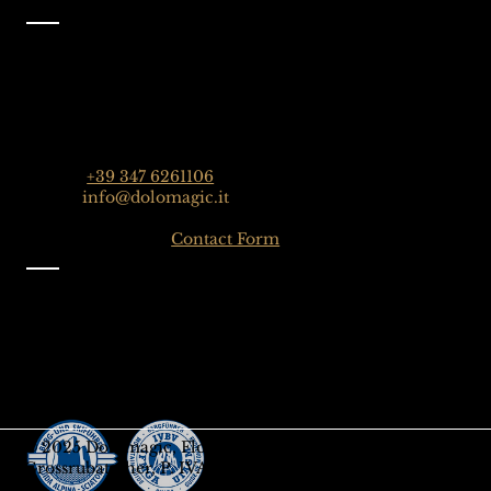
Contatto
Dolomagic Guides | Dolomites
Florian Grossrubatscher
Streda Col da Lech 82, 39048 Selva Val Gardena,
Dolomiten, Italien
Phone:
+39 347 6261106
Email:
info@dolomagic.it
Click here for the
Contact Form
Informazioni
Impressum
Privacy
Termini e condizioni generali
Iscriviti alla nostra Newsletter
Buono regalo
© 2025 Dolomagic, Florian
Grossrubatscher, P. IVA IT03208690218