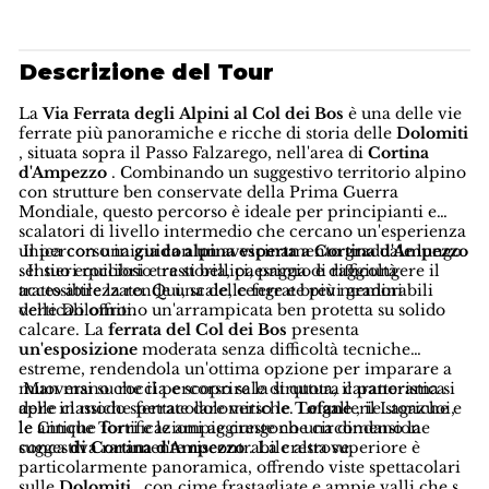
Descrizione del Tour
La
Via Ferrata degli Alpini al Col dei Bos
è una delle vie
ferrate più panoramiche e ricche di storia delle
Dolomiti
, situata sopra il Passo Falzarego, nell'area di
Cortina
d'Ampezzo
. Combinando un suggestivo territorio alpino
con strutture ben conservate della Prima Guerra
Mondiale, questo percorso è ideale per principianti e
scalatori di livello intermedio che cercano un'esperienza
unica con una
Il percorso inizia con un avvicinamento graduale lungo
guida alpina esperta a Cortina d'Ampezzo
. Il suo equilibrio tra storia, paesaggio e difficoltà
sentieri rocciosi e resti bellici, prima di raggiungere il
accessibile la rende una delle ferrate più memorabili
tratto attrezzato. Qui, scale, cenge e brevi gradini
delle Dolomiti.
verticali offrono un'arrampicata ben protetta su solido
calcare. La
ferrata del Col dei Bos
presenta
un'esposizione
moderata senza difficoltà tecniche
estreme, rendendola un'ottima opzione per imparare a
muoversi su roccia e scoprire la struttura caratteristica
Man mano che il percorso sale di quota, il panorama si
delle classiche ferrate dolomitiche. Le gallerie storiche e
apre in modo spettacolare verso le
Tofane
, il Lagazuoi,
le antiche fortificazioni aggiungono una dimensione
le Cinque Torri e le ampie creste che circondano la
suggestiva raramente riscontrabile altrove.
conca
di Cortina d'Ampezzo
. La cresta superiore è
particolarmente panoramica, offrendo viste spettacolari
sulle
Dolomiti
, con cime frastagliate e ampie valli che si