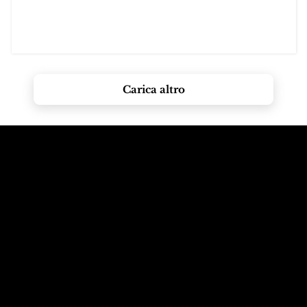
Carica altro
Chiama le
Email alle
montagne
Dolomiti
+39 347 626 11 06
info@dolomagic.it
Ti stiamo
Seguici su
aspettando
Instagram
Selva Val Gardena,
@dolomagicguides