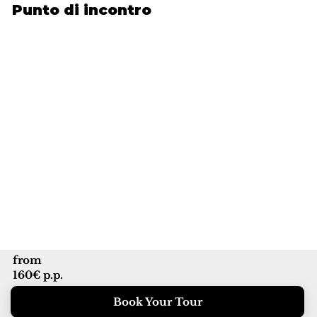
Punto di incontro
from
160€ p.p.
Book Your Tour