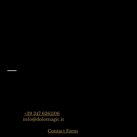
Dolomiti, Italia
Metti Mi piace alla
nostra pagina
Facebook
@dolomagicguides
Contatto
Dolomagic Guides | Dolomites
Florian Grossrubatscher
Streda Col da Lech 82, 39048 Selva Val Gardena,
Dolomiten, Italien
Phone:
+39 347 6261106
Email:
info@dolomagic.it
Click here for the
Contact Form