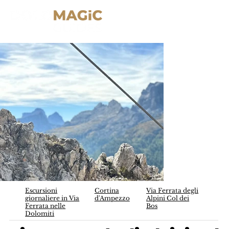
Escursioni
Cortina
Via Ferrata degli
giornaliere in Via
d'Ampezzo
Alpini Col dei
Ferrata nelle
Bos
Dolomiti