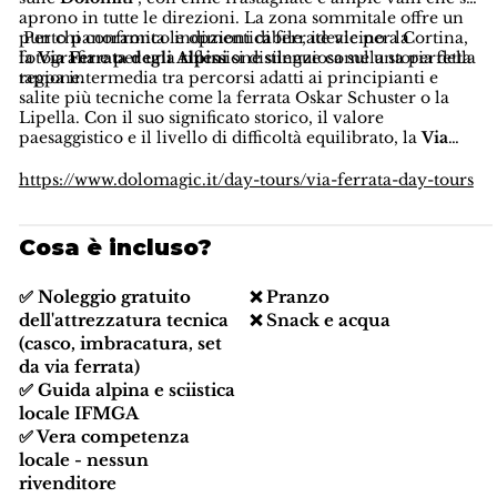
aprono in tutte le direzioni. La zona sommitale offre un
punto panoramico indimenticabile, ideale per la
Per chi confronta le opzioni di ferrate vicino a Cortina,
fotografia e per una riflessione silenziosa sulla storia della
la
Via Ferrata degli Alpini
si distingue come una perfetta
regione.
tappa intermedia tra percorsi adatti ai principianti e
salite più tecniche come la ferrata Oskar Schuster o la
Lipella. Con il suo significato storico, il valore
paesaggistico e il livello di difficoltà equilibrato, la
Via
Ferrata guidata Col dei Bos a Cortina d'Ampezzo
offre
una delle esperienze di ferrata più arricchenti e
https://www.dolomagic.it/day-tours/via-ferrata-day-tours
gratificanti delle
Dolomiti
.
Cosa è incluso?
✅ Noleggio gratuito
❌ Pranzo
dell'attrezzatura tecnica
❌ Snack e acqua
(casco, imbracatura, set
da via ferrata)
✅ Guida alpina e sciistica
locale IFMGA
✅ Vera competenza
locale - nessun
rivenditore