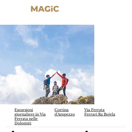
Escursioni
Cortina
Via Ferrata
giornaliere in Via
d'Ampezzo
Ferrari Ra Bujela
Ferrata nelle
Dolomiti