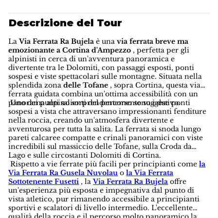
Descrizione del Tour
La
Via Ferrata Ra Bujela
è una
via ferrata breve ma
emozionante a Cortina d'Ampezzo
, perfetta per gli
alpinisti in cerca di un'avventura panoramica e
divertente tra le Dolomiti, con passaggi esposti, ponti
sospesi e viste spettacolari sulle montagne. Situata nella
splendida zona
delle Tofane
, sopra Cortina, questa via
ferrata guidata combina un'ottima accessibilità con un
panorama alpino sorprendentemente suggestivo.
Uno dei punti salienti del percorso sono i due ponti
sospesi a vista che attraversano impressionanti fenditure
nella roccia, creando un'atmosfera divertente e
avventurosa per tutta la salita. La ferrata si snoda lungo
pareti calcaree compatte e crinali panoramici con viste
incredibili sul massiccio delle Tofane, sulla Croda da
Lago e sulle circostanti Dolomiti di Cortina.
Rispetto a vie ferrate più facili per principianti come
la
Via Ferrata Ra Gusela Nuvolau
o
la Via Ferrata
Sottotenente Fusetti
, la
Via Ferrata Ra Bujela
offre
un'esperienza più esposta e impegnativa dal punto di
vista atletico, pur rimanendo accessibile a principianti
sportivi e scalatori di livello intermedio. L'eccellente
qualità della roccia e il percorso molto panoramico la