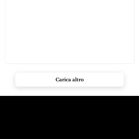
Carica altro
Chiama le
Email alle
montagne
Dolomiti
+39 347 626 11 06
info@dolomagic.it