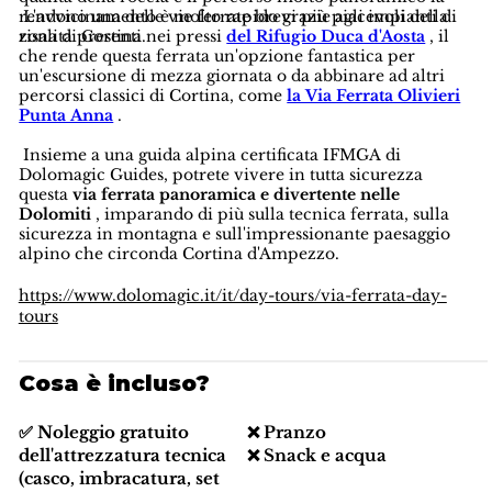
rendono una delle vie ferrate brevi più piacevoli della
L'avvicinamento è molto rapido grazie agli impianti di
zona di Cortina.
risalita presenti nei pressi
del Rifugio Duca d'Aosta
, il
che rende questa ferrata un'opzione fantastica per
un'escursione di mezza giornata o da abbinare ad altri
percorsi classici di Cortina, come
la Via Ferrata Olivieri
Punta Anna
.
Insieme a una guida alpina certificata IFMGA di
Dolomagic Guides, potrete vivere in tutta sicurezza
questa
via ferrata panoramica e divertente nelle
Dolomiti
, imparando di più sulla tecnica ferrata, sulla
sicurezza in montagna e sull'impressionante paesaggio
alpino che circonda Cortina d'Ampezzo.
https://www.dolomagic.it/it/day-tours/via-ferrata-day-
tours
Cosa è incluso?
✅ Noleggio gratuito
❌ Pranzo
dell'attrezzatura tecnica
❌ Snack e acqua
(casco, imbracatura, set