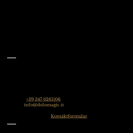
Folgen Sie uns auf
Facebook
@dolomagicguides
Kontakt
Dolomagic Guides| Dolomiten
Florian Grossrubatscher
Streda Col da Lech 82, 39048 Wolkenstein in Gröden,
Dolomiten, Italien
Telefon:
+39 347 6261106
E-Mail:
info@dolomagic.it
Hier klicken für das
Kontaktformular
Information