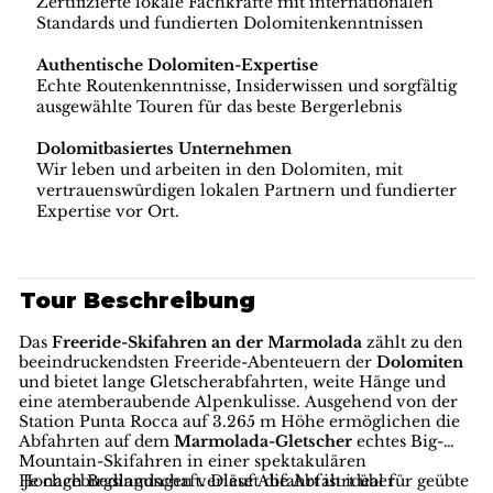
Zertifizierte lokale Fachkräfte mit internationalen
Standards und fundierten Dolomitenkenntnissen
Authentische Dolomiten-Expertise
Echte Routenkenntnisse, Insiderwissen und sorgfältig
ausgewählte Touren für das beste Bergerlebnis
Dolomitbasiertes Unternehmen
Wir leben und arbeiten in den Dolomiten, mit
vertrauenswürdigen lokalen Partnern und fundierter
Expertise vor Ort.
Tour Beschreibung
Das
Freeride-Skifahren an der Marmolada
zählt zu den
beeindruckendsten Freeride-Abenteuern der
Dolomiten
und bietet lange Gletscherabfahrten, weite Hänge und
eine atemberaubende Alpenkulisse. Ausgehend von der
Station Punta Rocca auf 3.265 m Höhe ermöglichen die
Abfahrten auf dem
Marmolada-Gletscher
echtes Big-
Mountain-Skifahren in einer spektakulären
Hochgebirgslandschaft. Diese Abfahrt ist ideal für geübte
Je nach Bedingungen verläuft die Abfahrt über