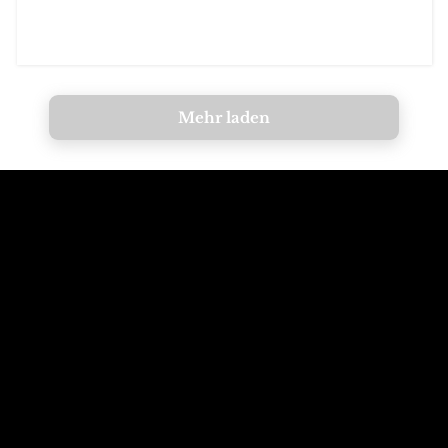
Mehr laden
Ruf die Berge an
E-Mail an die
Dolomiten
+39 347 626 11 06
info@dolomagic.it
Wir warten auf
Folgt uns auf
dich
Instagram
Wolkenstein, Dolomiten,
@dolomagicguides
Italien