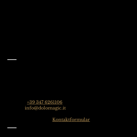
Folgen Sie uns auf
Facebook
@dolomagicguides
Kontakt
Dolomagic Guides| Dolomiten
Florian Grossrubatscher
Streda Col da Lech 82, 39048 Wolkenstein in Gröden,
Dolomiten, Italien
Telefon:
+39 347 6261106
E-Mail:
info@dolomagic.it
Hier klicken für das
Kontaktformular
Information