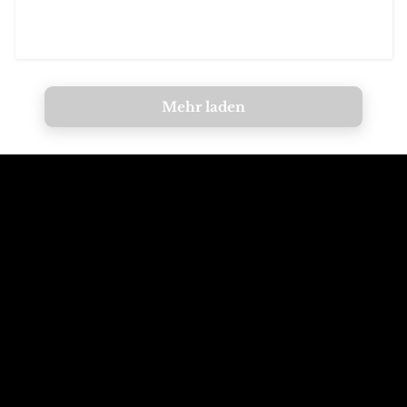
Mehr laden
Ruf die Berge an
E-Mail an die
Dolomiten
+39 347 626 11 06
info@dolomagic.it
Wir warten auf
Folgt uns auf
dich
Instagram
Wolkenstein, Dolomiten,
@dolomagicguides
Italien