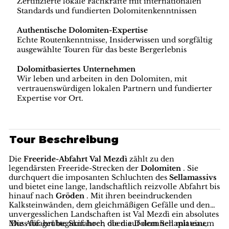
Zertifizierte lokale Fachkräfte mit internationalen
Standards und fundierten Dolomitenkenntnissen
Authentische Dolomiten-Expertise
Echte Routenkenntnisse, Insiderwissen und sorgfältig
ausgewählte Touren für das beste Bergerlebnis
Dolomitbasiertes Unternehmen
Wir leben und arbeiten in den Dolomiten, mit
vertrauenswürdigen lokalen Partnern und fundierter
Expertise vor Ort.
Tour Beschreibung
Die
Freeride-Abfahrt Val Mezdì
zählt zu den
legendärsten Freeride-Strecken der
Dolomiten
. Sie
durchquert die imposanten Schluchten des
Sellamassivs
und bietet eine lange, landschaftlich reizvolle Abfahrt bis
hinauf nach
Gröden
. Mit ihren beeindruckenden
Kalksteinwänden, dem gleichmäßigen Gefälle und den
unvergesslichen Landschaften ist Val Mezdì ein absolutes
Muss für geübte Skifahrer, die die Dolomiten mit einem
Die Abfahrt beginnt hoch oben auf dem Sellaplateau,