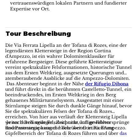
vertrauenswürdigen lokalen Partnern und fundierter
Expertise vor Ort.
Tour Beschreibung
Die Via Ferrata Lipella an der Tofana di Rozes, eine der
legendärsten Klettersteige in der Region Cortina
d'Ampezzo, ist ein wahrer Dolomitenklassiker für
erfahrene Bergsteiger. Diese geführte Klettersteigtour
vereint spektakuläre Felsformationen, historische Tunnel
aus dem Ersten Weltkrieg, ausgesetzte Querungen und
atemberaubende Ausblicke auf die Ampezzo-Dolomiten.
Das Abenteuer beginnt in der Nähe
der Rifugio Dibona
und führt direkt in die berühmten Castelletto-Tunnel, ein
beeindruckendes, im Ersten Weltkrieg in den Berg
gehauenes Militärtunnelsystem. Ausgestattet mit einer
Stirnlampe steigen Sie durch dunkle Gänge hinauf, bevor
Sie die spektakulären Felsen der Tofana di Rozes
erreichen. Von hier aus verläuft der Klettersteig Lipella
weiter durch steile Felsabschnitte, luftige Felsvorsprünge
Je nach Bedingungen, Zeitpunkt und gewählter
und Panoramapassagen hoch über Cortina d'Ampezzo.
Routenstrategie kann die Tour weiter in Richtung
Gipfelbereich der Tofana di Rozes führen und über
das