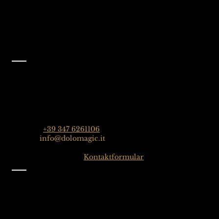
Facebook
@dolomagicguides
Kontakt
Dolomagic Guides| Dolomiten
Florian Grossrubatscher
Streda Col da Lech 82, 39048 Wolkenstein in Gröden,
Dolomiten, Italien
Telefon:
+39 347 6261106
E-Mail:
info@dolomagic.it
Hier klicken für das
Kontaktformular
Information
Impressum
Datenschutz
Allgemeine Geschäftsbedingungen
Melden Sie sich für unseren Newsletter an