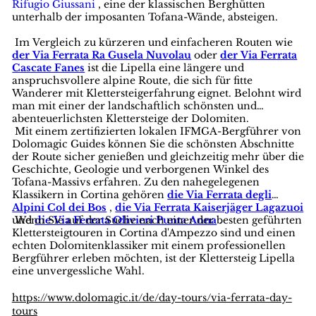
Rifugio Giussani
, eine der klassischen Berghütten
unterhalb der imposanten Tofana-Wände, absteigen.
Im Vergleich zu kürzeren und einfacheren Routen wie
der Via Ferrata Ra Gusela Nuvolau
oder
der Via Ferrata
Cascate Fanes
ist die Lipella eine längere und
anspruchsvollere alpine Route, die sich für fitte
Wanderer mit Klettersteigerfahrung eignet. Belohnt wird
man mit einer der landschaftlich schönsten und
abenteuerlichsten Klettersteige der Dolomiten.
Mit einem zertifizierten lokalen IFMGA-Bergführer von
Dolomagic Guides können Sie die schönsten Abschnitte
der Route sicher genießen und gleichzeitig mehr über die
Geschichte, Geologie und verborgenen Winkel des
Tofana-Massivs erfahren. Zu den nahegelegenen
Klassikern in Cortina gehören
die Via Ferrata degli
Alpini Col dei Bos
,
die Via Ferrata Kaiserjäger Lagazuoi
und
Wenn Sie auf der Suche nach einer der besten geführten
die Via Ferrata Olivieri Punta Anna
.
Klettersteigtouren in Cortina d'Ampezzo sind und einen
echten Dolomitenklassiker mit einem professionellen
Bergführer erleben möchten, ist der Klettersteig Lipella
eine unvergessliche Wahl.
https://www.dolomagic.it/de/day-tours/via-ferrata-day-
tours