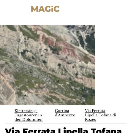
Klettersteig-
Cortina
Via Ferrata
Tagestouren in
d'Ampezzo
Lipella Tofana di
den Dolomiten
Rozes
Via Ferrata Lipella Tofana