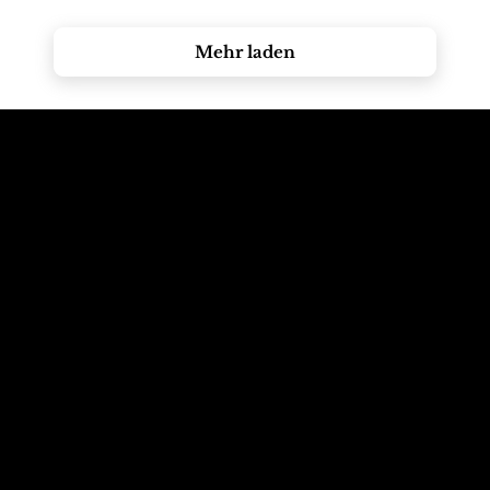
Mehr laden
Ruf die Berge an
E-Mail an die
Dolomiten
+39 347 626 11 06
info@dolomagic.it
Wir warten auf
Folgt uns auf
dich
Instagram
Wolkenstein, Dolomiten,
@dolomagicguides
Italien
Folgen Sie uns auf