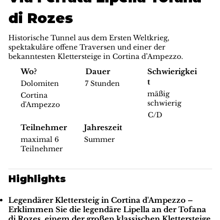
di Rozes
Historische Tunnel aus dem Ersten Weltkrieg,
spektakuläre offene Traversen und einer der
bekanntesten Klettersteige in Cortina d’Ampezzo.
Schwierigkei
Wo?
Dauer
t
Dolomiten
7 Stunden
mäßig
Cortina
schwierig
d'Ampezzo
C/D
Teilnehmer
Jahreszeit
maximal 6
Summer
Teilnehmer
Highlights
Legendärer Klettersteig in Cortina d'Ampezzo
–
Erklimmen Sie die legendäre Lipella an der Tofana
di Rozes, einem der großen klassischen Klettersteige