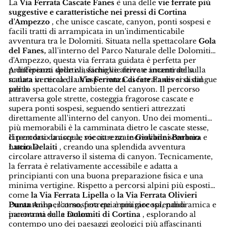
La
Via Ferrata Cascate Fanes
è una delle
vie ferrate più
suggestive e caratteristiche nei pressi di Cortina
d'Ampezzo
, che unisce cascate, canyon, ponti sospesi e
facili tratti di arrampicata in un'indimenticabile
avventura tra le Dolomiti. Situata nella spettacolare
Gola
del Fanes,
all'interno del Parco Naturale delle Dolomiti
d'Ampezzo, questa via ferrata guidata è perfetta per
principianti sportivi, famiglie attive e amanti della
A differenza delle classiche vie ferrate incentrate sulla
natura in cerca di un'esperienza di ferrata diversa dal
scalata verticale, la
Via Ferrata Cascate Fanes
si distingue
solito.
per lo spettacolare ambiente del canyon. Il percorso
attraversa gole strette, costeggia fragorose cascate e
supera ponti sospesi, seguendo sentieri attrezzati
direttamente all'interno del canyon. Uno dei momenti
più memorabili è la camminata dietro le cascate stesse,
circondati da acqua, roccia e un incredibile scenario
Il percorso unisce le vie attrezzate
Giovanni Barbara
e
naturale.
Lucio Delaiti
, creando una splendida avventura
circolare attraverso il sistema di canyon. Tecnicamente,
la ferrata è relativamente accessibile e adatta a
principianti con una buona preparazione fisica e una
minima vertigine. Rispetto a percorsi alpini più esposti
come
la Via Ferrata Lipella
o
la Via Ferrata Olivieri
Punta Anna
Durante il percorso, potrete ammirare splendidi
, l'atmosfera qui è più giocosa, panoramica e
incentrata sulla natura.
panorami delle
Dolomiti di Cortina
, esplorando al
contempo uno dei paesaggi geologici più affascinanti