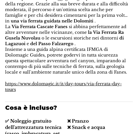
della regione. Grazie alla sua breve durata e alla difficoltà
moderata, il percorso è un'ottima scelta anche per
famiglie e per chi desidera cimentarsi per la prima volta
in
una via ferrata guidata nelle Dolomiti
.
La
Via Ferrata Cascate Fanes
si abbina perfettamente ad
altre avventure nelle vicinanze, come
la Via Ferrata Ra
Gusela Nuvolau
o le escursioni storiche nei dintorni
di
Lagazuoi
e
del Passo Falzarego
.
Insieme a una guida alpina certificata IFMGA di
Dolomagic Guides, potrete godervi in tutta sicurezza
questa spettacolare avventura nel canyon, imparando al
contempo di più sulle tecniche di ferrata, sulla geologia
locale e sull'ambiente naturale unico della zona di Fanes.
https://www.dolomagic.it/it/day-tours/via-ferrata-day-
tours
Cosa è incluso?
✅ Noleggio gratuito
❌ Pranzo
dell'attrezzatura tecnica
❌ Snack e acqua
(casco, imbracatura, set