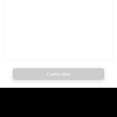
Carica altro
Chiama le
Email alle
montagne
Dolomiti