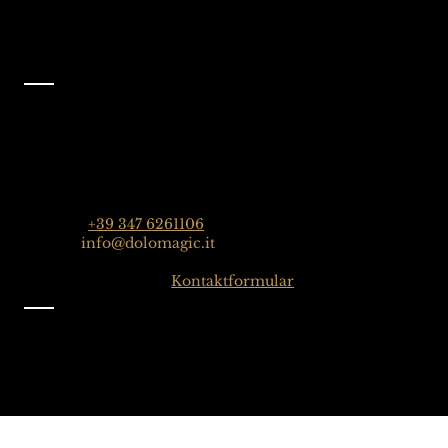
Folgen Sie uns auf
Facebook
@dolomagicguides
Kontakt
Dolomagic Guides| Dolomiten
Florian Grossrubatscher
Streda Col da Lech 82, 39048 Wolkenstein in Gröden,
Dolomiten, Italien
Telefon:
+39 347 6261106
E-Mail:
info@dolomagic.it
Hier klicken für das
Kontaktformular
Information
Impressum
Datenschutz
Allgemeine Geschäftsbedingungen