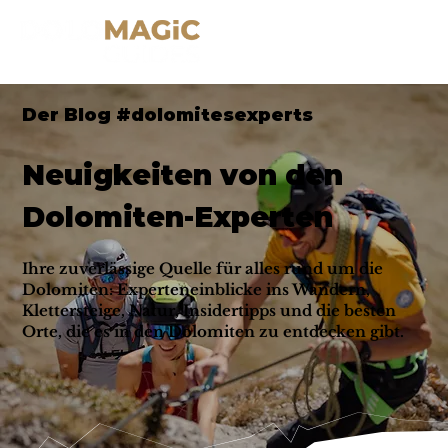
Der Blog #dolomitesexperts
Neuigkeiten von den
Dolomiten-Experten
Ihre zuverlässige Quelle für alles rund um die
Dolomiten: Experteneinblicke ins Wandern,
Klettersteige, Natur, Insidertipps und die besten
Orte, die es in den Dolomiten zu entdecken gibt.