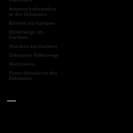
Dolomiten
Schneeschuhwandern
in den Dolomiten
Wir warten auf
Folgt uns auf
Klettern am Gardasee
dich
Instagram
Klettersteige am
Wolkenstein, Dolomiten,
@dolomagicguides
Gardasee
Italien
Wandern am Gardasee
Dolomiten Höhenwege
Folgen Sie uns auf
Hochtouren
Facebook
Pisten-Skisafari in den
Dolomiten
@dolomagicguides
Kontakt
Dolomagic Guides| Dolomiten
Florian Grossrubatscher
Streda Col da Lech 82, 39048 Wolkenstein in Gröden,
Dolomiten, Italien