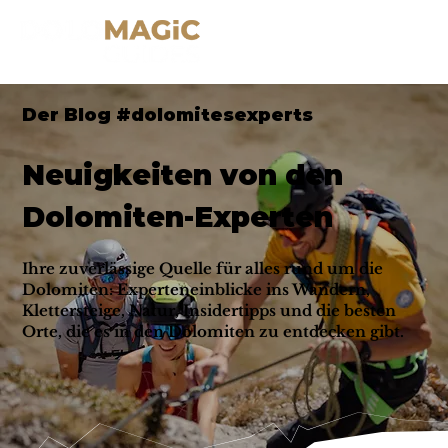
Der Blog #dolomitesexperts
Neuigkeiten von den
Dolomiten-Experten
Ihre zuverlässige Quelle für alles rund um die
Dolomiten: Experteneinblicke ins Wandern,
Klettersteige, Natur, Insidertipps und die besten
Orte, die es in den Dolomiten zu entdecken gibt.