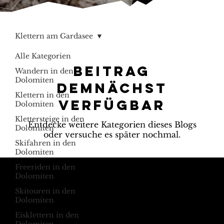
Klettern am Gardasee
Alle Kategorien
Beitrag
Wandern in den
Dolomiten
demnächst
Klettern in den
verfügbar
Dolomiten
Klettersteige in den
Entdecke weitere Kategorien dieses Blogs
Dolomiten
oder versuche es später nochmal.
Skifahren in den
Dolomiten
Freeriden in den
Dolomiten
Skitouren in den
Ruf die Berge an
E-Mail an die
Dolomiten
Dolomiten
+39 347 626 11 06
Eisklettern in den
info@dolomagic.it