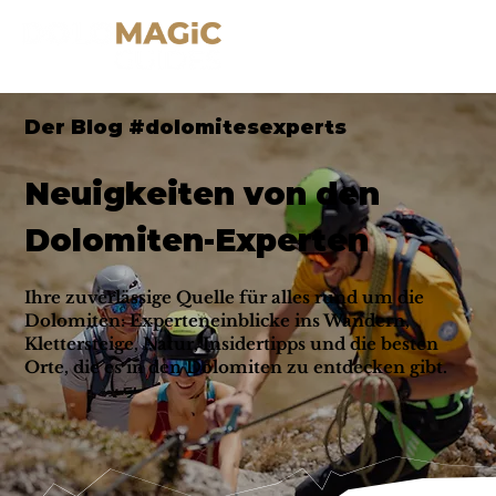
Der Blog #dolomitesexperts
Neuigkeiten von den
Dolomiten-Experten
Ihre zuverlässige Quelle für alles rund um die
Dolomiten: Experteneinblicke ins Wandern,
Klettersteige, Natur, Insidertipps und die besten
Orte, die es in den Dolomiten zu entdecken gibt.