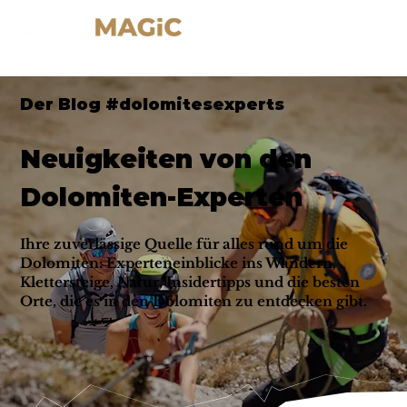
Der Blog #dolomitesexperts
Neuigkeiten von den
Dolomiten-Experten
Ihre zuverlässige Quelle für alles rund um die
Dolomiten: Experteneinblicke ins Wandern,
Klettersteige, Natur, Insidertipps und die besten
Orte, die es in den Dolomiten zu entdecken gibt.