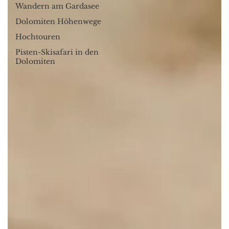
Wandern am Gardasee
Dolomiten Höhenwege
Hochtouren
Pisten-Skisafari in den
Dolomiten